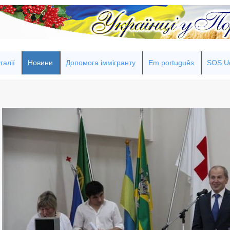
галії
Новини
Допомога іммігранту
Em português
SOS Uc