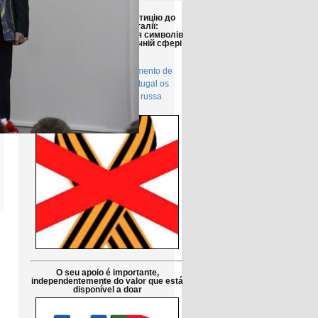
Друзі!
Просимо підтримати петицію до
Парламенту Португалії:
Заборонити використання символів
російської агресії в публічній сфері
в Португалії
Petição pública Ao Parlamento de
Portugal: Proibir em Portugal os
símbolos da agressão russa
O seu apoio é importante,
independentemente do valor que está
disponível a doar