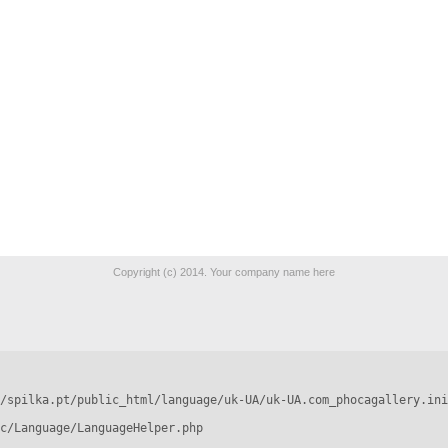
Copyright (c) 2014. Your company name here
/spilka.pt/public_html/language/uk-UA/uk-UA.com_phocagallery.ini
c/Language/LanguageHelper.php
