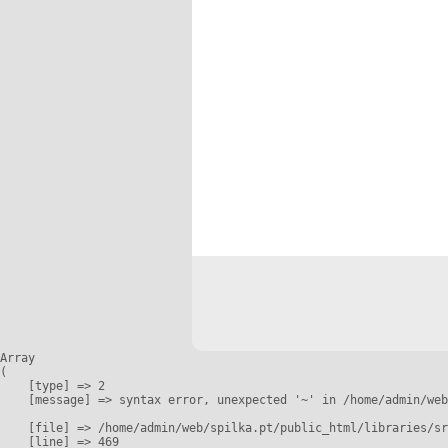
Array

(

    [type] => 2

    [message] => syntax error, unexpected '~' in /home/admin/web
    [file] => /home/admin/web/spilka.pt/public_html/libraries/sr
    [line] => 469
