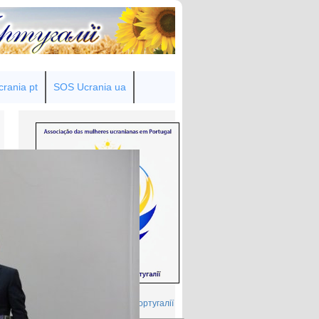
rania pt
SOS Ucrania ua
Товариство українок у Португалії