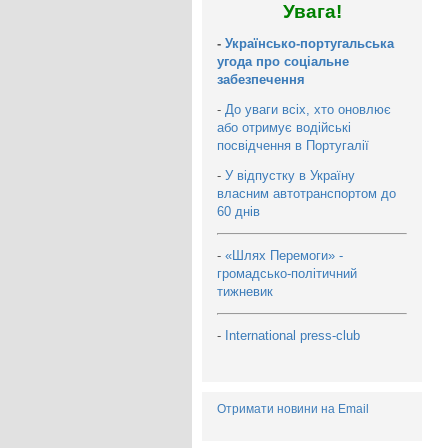
Увага!
-
Українсько-португальська
угода про соціальне
забезпечення
-
До уваги всіх, хто оновлює
або отримує водійські
посвідчення в Португалії
-
У відпустку в Україну
власним автотранспортом до
60 днів
-
«Шлях Перемоги» -
громадсько-політичний
тижневик
-
International press-club
Отримати новини на Email