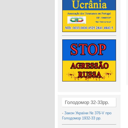
Голодомор 32-33рр.
-
Закон України № 376-V про
Голодомор 1932-33 рр.