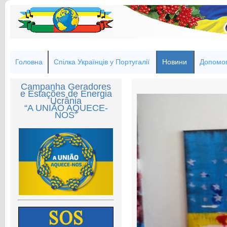
Головна
Спілка Українців у Португалії
Новини
Допомог
Campanha Geradores
e Estações de Energia
Ucrânia
“A UNIÃO AQUECE-
NOS”