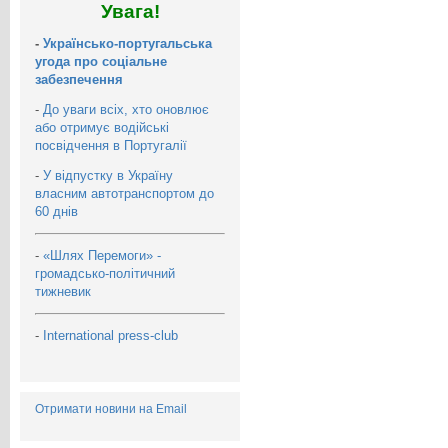
Увага!
-
Українсько-португальська
угода про соціальне
забезпечення
-
До уваги всіх, хто оновлює
або отримує водійські
посвідчення в Португалії
-
У відпустку в Україну
власним автотранспортом до
60 днів
-
«Шлях Перемоги» -
громадсько-політичний
тижневик
-
International press-club
Отримати новини на Email