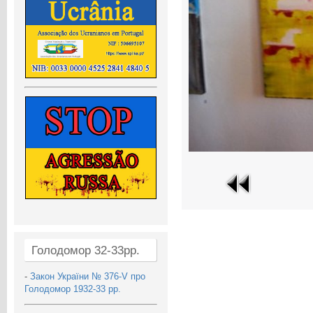
Голодомор 32-33рр.
-
Закон України № 376-V про
Голодомор 1932-33 рр.