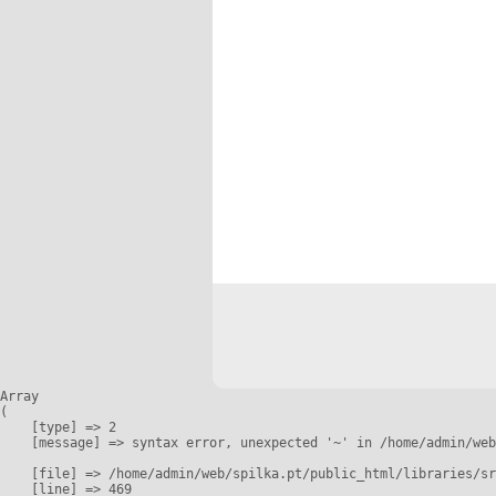
Array

(

    [type] => 2

    [message] => syntax error, unexpected '~' in /home/admin/web
    [file] => /home/admin/web/spilka.pt/public_html/libraries/sr
    [line] => 469
