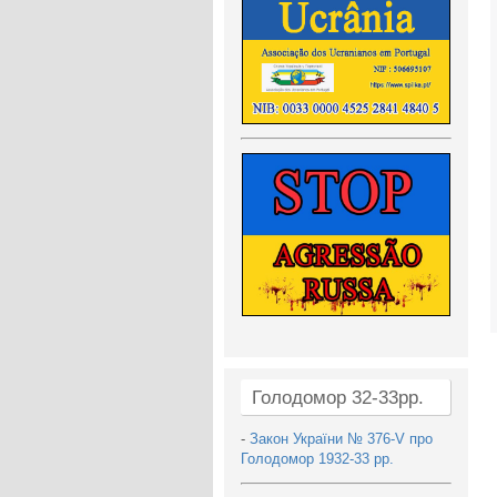
Голодомор 32-33рр.
-
Закон України № 376-V про
Голодомор 1932-33 рр.