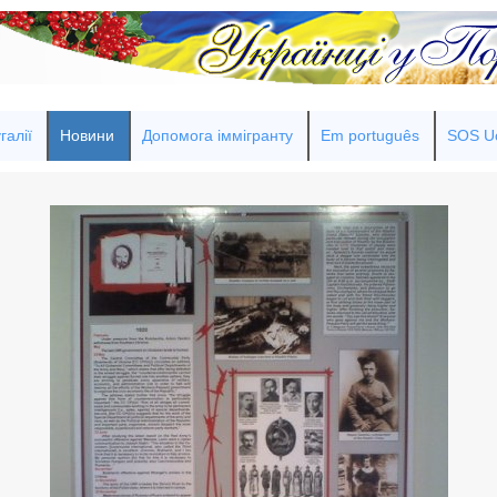
галії
Новини
Допомога іммігранту
Em português
SOS Uc