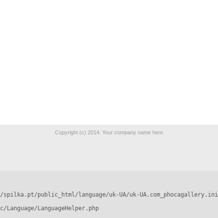
Copyright (c) 2014. Your company name here
/spilka.pt/public_html/language/uk-UA/uk-UA.com_phocagallery.ini
c/Language/LanguageHelper.php
