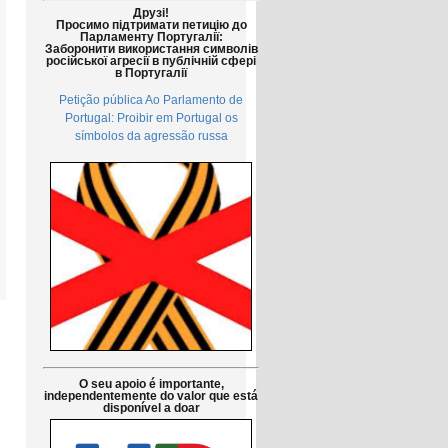
Друзі!
Просимо підтримати петицію до
Парламенту Португалії:
Заборонити використання символів
російської агресії в публічній сфері
в Португалії
Petição pública Ao Parlamento de
Portugal: Proibir em Portugal os
símbolos da agressão russa
O seu apoio é importante,
independentemente do valor que está
disponível a doar