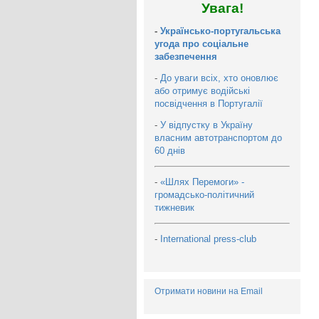
Увага!
-
Українсько-португальська
угода про соціальне
забезпечення
-
До уваги всіх, хто оновлює
або отримує водійські
посвідчення в Португалії
-
У відпустку в Україну
власним автотранспортом до
60 днів
-
«Шлях Перемоги» -
громадсько-політичний
тижневик
-
International press-club
Отримати новини на Email