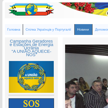
Головна
Спілка Українців у Португалії
Новини
Допомог
Campanha Geradores
e Estações de Energia
Ucrânia
“A UNIÃO AQUECE-
NOS”