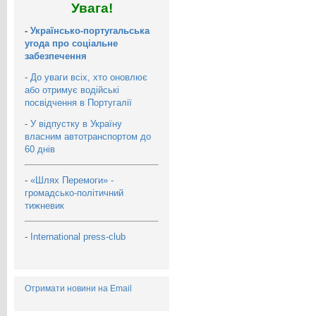
Увага!
-
Українсько-португальська
угода про соціальне
забезпечення
-
До уваги всіх, хто оновлює
або отримує водійські
посвідчення в Португалії
-
У відпустку в Україну
власним автотранспортом до
60 днів
-
«Шлях Перемоги» -
громадсько-політичний
тижневик
-
International press-club
Отримати новини на Email