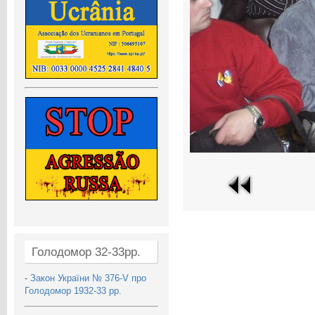
Голодомор 32-33рр.
-
Закон України № 376-V про
Голодомор 1932-33 рр.