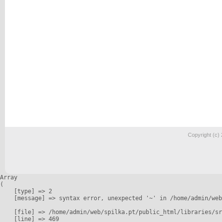
Copyright (c)
Array

(

    [type] => 2

    [message] => syntax error, unexpected '~' in /home/admin/web
    [file] => /home/admin/web/spilka.pt/public_html/libraries/sr
    [line] => 469
