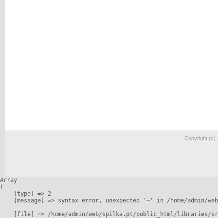
Copyright (c)
Array

(

    [type] => 2

    [message] => syntax error, unexpected '~' in /home/admin/web
    [file] => /home/admin/web/spilka.pt/public_html/libraries/sr