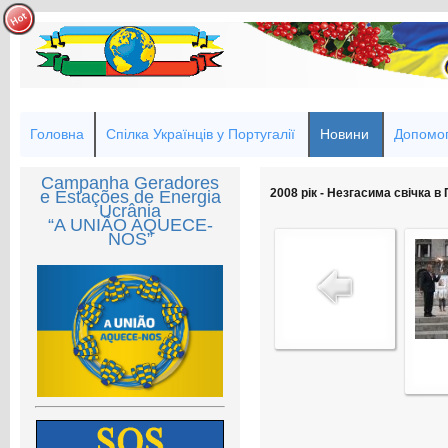
Головна
Спілка Українців у Португалії
Новини
Допомог
Campanha Geradores
2008 рік - Незгасима свічка в
e Estações de Energia
Ucrânia
“A UNIÃO AQUECE-
NOS”