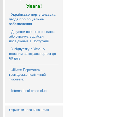
Увага!
-
Українсько-португальська
угода про соціальне
забезпечення
-
До уваги всіх, хто оновлює
або отримує водійські
посвідчення в Португалії
-
У відпустку в Україну
власним автотранспортом до
60 днів
-
«Шлях Перемоги» -
громадсько-політичний
тижневик
-
International press-club
Отримати новини на Email