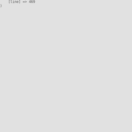
    [line] => 469
