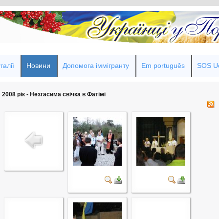
галії
Новини
Допомога іммігранту
Em português
SOS Uc
2008 рік - Незгасима свічка в Фатімі