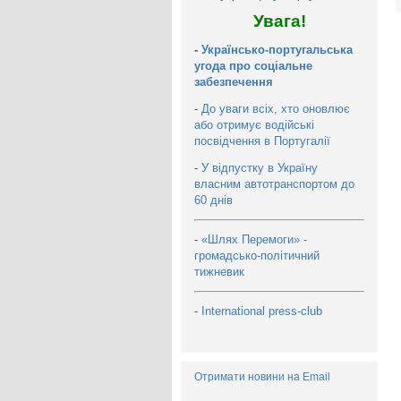
Увага!
-
Українсько-португальська
угода про соціальне
забезпечення
-
До уваги всіх, хто оновлює
або отримує водійські
посвідчення в Португалії
-
У відпустку в Україну
власним автотранспортом до
60 днів
-
«Шлях Перемоги» -
громадсько-політичний
тижневик
-
International press-club
Отримати новини на Email