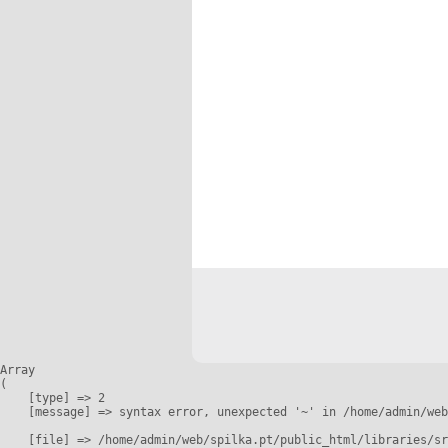
Array

(

    [type] => 2

    [message] => syntax error, unexpected '~' in /home/admin/web
    [file] => /home/admin/web/spilka.pt/public_html/libraries/sr