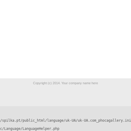
Copyright (c) 2014. Your company name here
/spilka.pt/public_html/language/uk-UA/uk-UA.com_phocagallery.ini
c/Language/LanguageHelper.php
