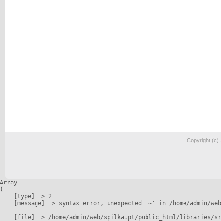
Copyright (c)
Array

(

    [type] => 2

    [message] => syntax error, unexpected '~' in /home/admin/web
    [file] => /home/admin/web/spilka.pt/public_html/libraries/sr