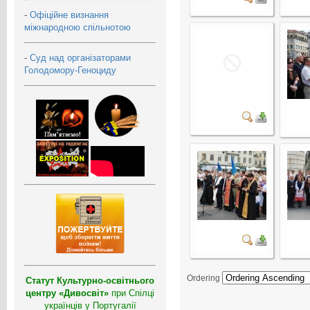
-
Офіційне визнання
міжнародною спільнотою
-
Суд над організаторами
Голодомору-Геноциду
Ordering
Статут Культурно-освітнього
центру «Дивосвіт»
при Спілці
українців у Португалії