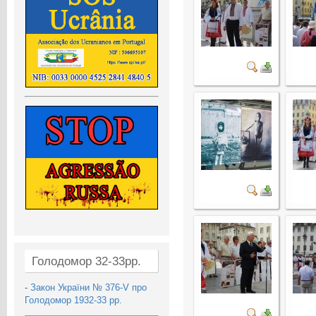
Голодомор 32-33рр.
-
Закон України № 376-V про
Голодомор 1932-33 рр.