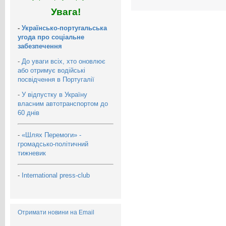
Увага!
-
Українсько-португальська
угода про соціальне
забезпечення
-
До уваги всіх, хто оновлює
або отримує водійські
посвідчення в Португалії
-
У відпустку в Україну
власним автотранспортом до
60 днів
-
«Шлях Перемоги» -
громадсько-політичний
тижневик
-
International press-club
Отримати новини на Email