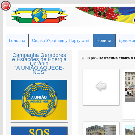
Головна
Спілка Українців у Португалії
Новини
Допомог
Campanha Geradores
2008 рік - Незгасима свічка в 
e Estações de Energia
Ucrânia
“A UNIÃO AQUECE-
NOS”