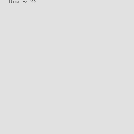
    [line] => 469
