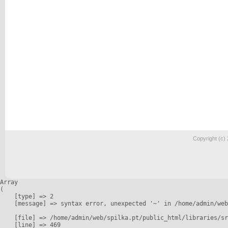
Copyright (c)
Array

(

    [type] => 2

    [message] => syntax error, unexpected '~' in /home/admin/web
    [file] => /home/admin/web/spilka.pt/public_html/libraries/sr
    [line] => 469
