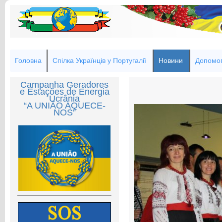
Головна
Спілка Українців у Португалії
Новини
Допомог
Campanha Geradores
e Estações de Energia
Ucrânia
“A UNIÃO AQUECE-
NOS”