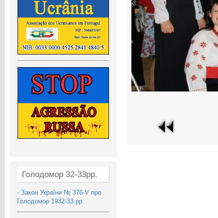
Голодомор 32-33рр.
-
Закон України № 376-V про
Голодомор 1932-33 рр.