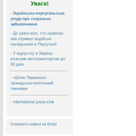
Увага!
-
Українсько-португальська
угода про соціальне
забезпечення
-
До уваги всіх, хто оновлює
або отримує водійські
посвідчення в Португалії
-
У відпустку в Україну
власним автотранспортом до
60 днів
-
«Шлях Перемоги» -
громадсько-політичний
тижневик
-
International press-club
Отримати новини на Email