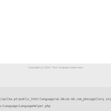
Copyright (c) 2014. Your company name here
/spilka.pt/public_html/language/uk-UA/uk-UA.com_phocagallery.ini
c/Language/LanguageHelper.php
