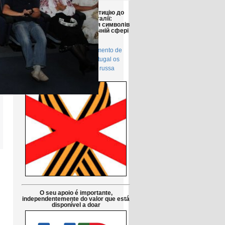
Друзі!
Просимо підтримати петицію до
Парламенту Португалії:
Заборонити використання символів
російської агресії в публічній сфері
в Португалії
Petição pública Ao Parlamento de
Portugal: Proibir em Portugal os
símbolos da agressão russa
O seu apoio é importante,
independentemente do valor que está
disponível a doar