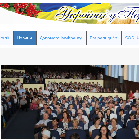
галії
Новини
Допомога іммігранту
Em português
SOS Uc