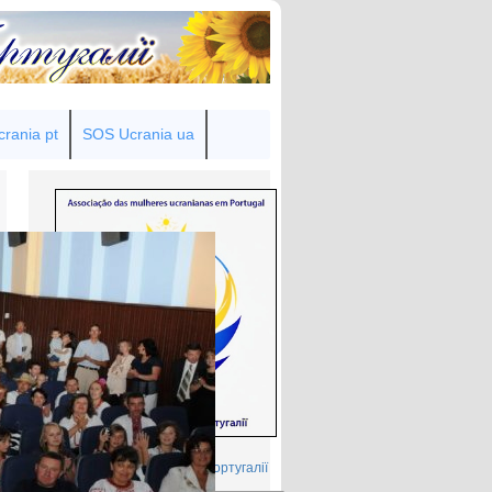
rania pt
SOS Ucrania ua
Товариство українок у Португалії