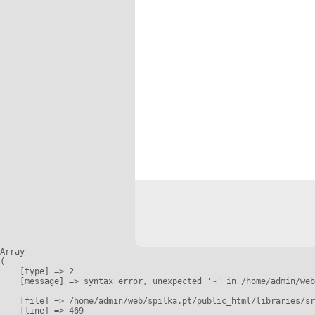
Array

(

    [type] => 2

    [message] => syntax error, unexpected '~' in /home/admin/web
    [file] => /home/admin/web/spilka.pt/public_html/libraries/sr
    [line] => 469
