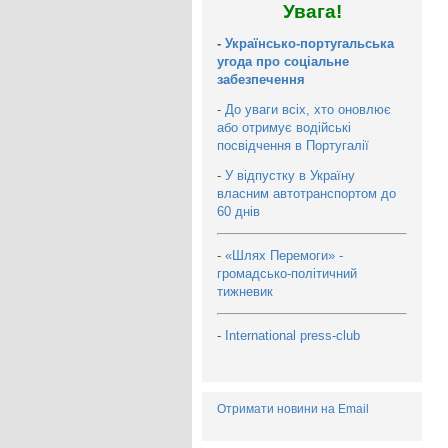
Увага!
-
Українсько-португальська
угода про соціальне
забезпечення
-
До уваги всіх, хто оновлює
або отримує водійські
посвідчення в Португалії
-
У відпустку в Україну
власним автотранспортом до
60 днів
-
«Шлях Перемоги» -
громадсько-політичний
тижневик
-
International press-club
Отримати новини на Email