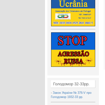
Голодомор 32-33рр.
-
Закон України № 376-V про
Голодомор 1932-33 рр.