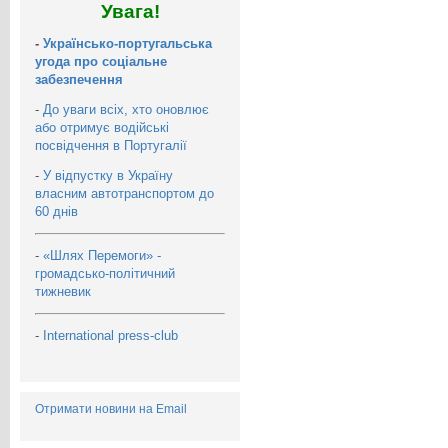
Увага!
-
Українсько-португальська
угода про соціальне
забезпечення
-
До уваги всіх, хто оновлює
або отримує водійські
посвідчення в Португалії
-
У відпустку в Україну
власним автотранспортом до
60 днів
-
«Шлях Перемоги» -
громадсько-політичний
тижневик
-
International press-club
Отримати новини на Email