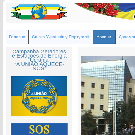
Головна
Спілка Українців у Португалії
Новини
Допомог
Campanha Geradores
e Estações de Energia
Ucrânia
“A UNIÃO AQUECE-
NOS”