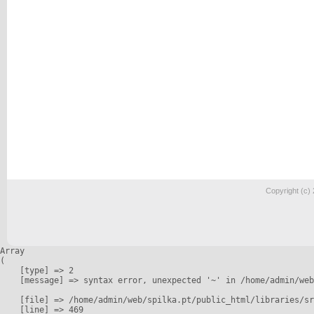
Copyright (c)
Array

(

    [type] => 2

    [message] => syntax error, unexpected '~' in /home/admin/web
    [file] => /home/admin/web/spilka.pt/public_html/libraries/sr
    [line] => 469
