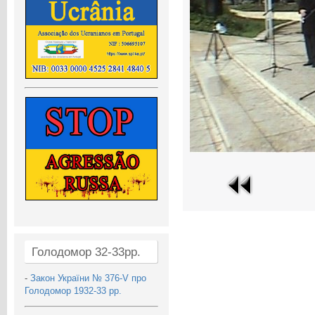
Голодомор 32-33рр.
-
Закон України № 376-V про
Голодомор 1932-33 рр.