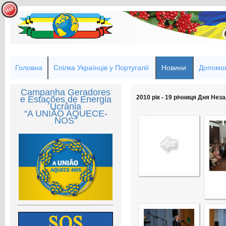
Головна
Спілка Українців у Португалії
Новини
Допомог
Campanha Geradores
2010 рік - 19 річниця Дня Нез
e Estações de Energia
Ucrânia
“A UNIÃO AQUECE-
NOS”