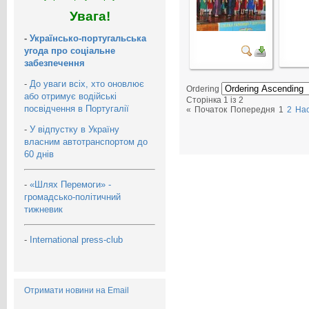
Увага!
-
Українсько-португальська
угода про соціальне
забезпечення
-
До уваги всіх, хто оновлює
Ordering
або отримує водійські
Сторінка 1 із 2
посвідчення в Португалії
«
Початок
Попередня
1
2
На
-
У відпустку в Україну
власним автотранспортом до
60 днів
-
«Шлях Перемоги» -
громадсько-політичний
тижневик
-
International press-club
Отримати новини на Email