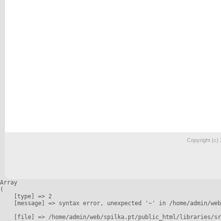
Copyright (c)
Array

(

    [type] => 2

    [message] => syntax error, unexpected '~' in /home/admin/web
    [file] => /home/admin/web/spilka.pt/public_html/libraries/sr