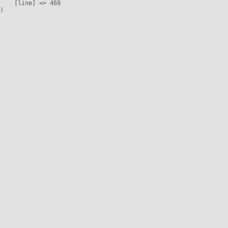
    [line] => 469
