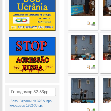
Голодомор 32-33рр.
-
Закон України № 376-V про
Голодомор 1932-33 рр.