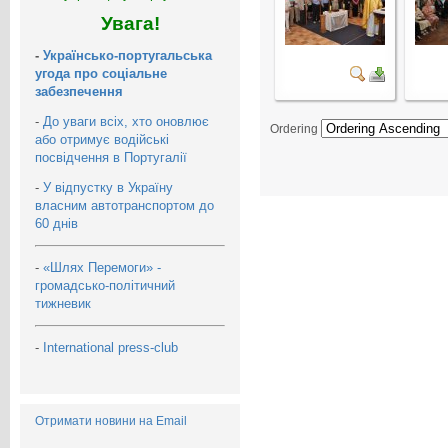
Увага!
-
Українсько-португальська
угода про соціальне
забезпечення
-
До уваги всіх, хто оновлює
Ordering
або отримує водійські
посвідчення в Португалії
-
У відпустку в Україну
власним автотранспортом до
60 днів
-
«Шлях Перемоги» -
громадсько-політичний
тижневик
-
International press-club
Отримати новини на Email