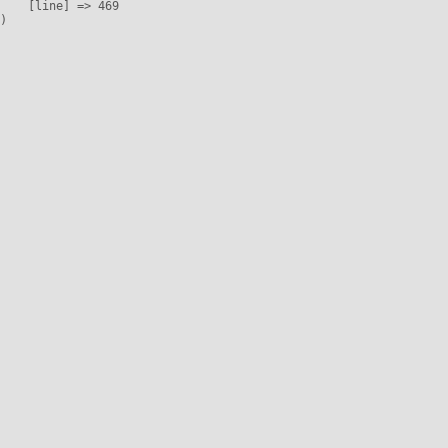
    [line] => 469
