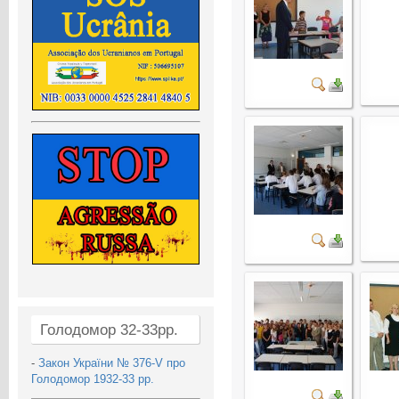
Голодомор 32-33рр.
-
Закон України № 376-V про
Голодомор 1932-33 рр.