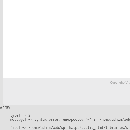
Copyright (c)
Array

(

    [type] => 2

    [message] => syntax error, unexpected '~' in /home/admin/web
    [file] => /home/admin/web/spilka.pt/public_html/libraries/sr