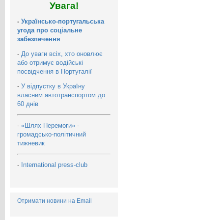
Увага!
-
Українсько-португальська
угода про соціальне
забезпечення
-
До уваги всіх, хто оновлює
або отримує водійські
посвідчення в Португалії
-
У відпустку в Україну
власним автотранспортом до
60 днів
-
«Шлях Перемоги» -
громадсько-політичний
тижневик
-
International press-club
Отримати новини на Email