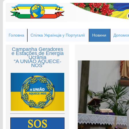
Головна
Спілка Українців у Португалії
Новини
Допомог
Campanha Geradores
e Estações de Energia
Ucrânia
“A UNIÃO AQUECE-
NOS”