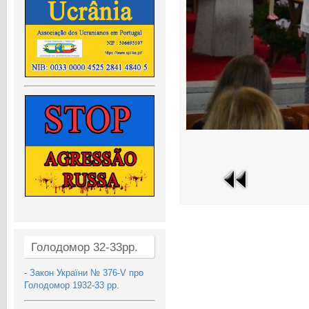
Голодомор 32-33рр.
-
Закон України № 376-V про
Голодомор 1932-33 рр.