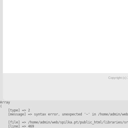
Copyright (c)
Array

(

    [type] => 2

    [message] => syntax error, unexpected '~' in /home/admin/web
    [file] => /home/admin/web/spilka.pt/public_html/libraries/sr
    [line] => 469
