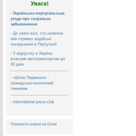
Увага!
-
Українсько-португальська
угода про соціальне
забезпечення
-
До уваги всіх, хто оновлює
або отримує водійські
посвідчення в Португалії
-
У відпустку в Україну
власним автотранспортом до
60 днів
-
«Шлях Перемоги» -
громадсько-політичний
тижневик
-
International press-club
Отримати новини на Email