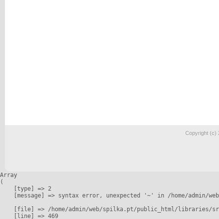
Copyright (c)
Array

(

    [type] => 2

    [message] => syntax error, unexpected '~' in /home/admin/web
    [file] => /home/admin/web/spilka.pt/public_html/libraries/sr
    [line] => 469
