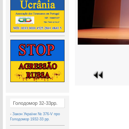
Голодомор 32-33рр.
-
Закон України № 376-V про
Голодомор 1932-33 рр.