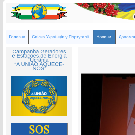
Головна
Спілка Українців у Португалії
Новини
Допомог
Campanha Geradores
e Estações de Energia
Ucrânia
“A UNIÃO AQUECE-
NOS”