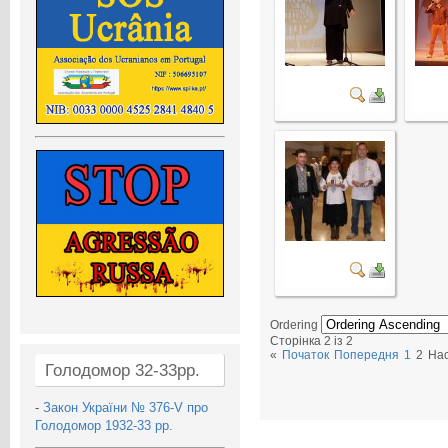
Ordering
Сторінка 2 із 2
«
Початок
Попередня
1
2
На
Голодомор 32-33рр.
-
Закон України № 376-V про
Голодомор 1932-33 рр.