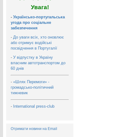
Увага!
-
Українсько-португальська
угода про соціальне
забезпечення
-
До уваги всіх, хто оновлює
або отримує водійські
посвідчення в Португалії
-
У відпустку в Україну
власним автотранспортом до
60 днів
-
«Шлях Перемоги» -
громадсько-політичний
тижневик
-
International press-club
Отримати новини на Email