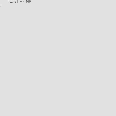
    [line] => 469
