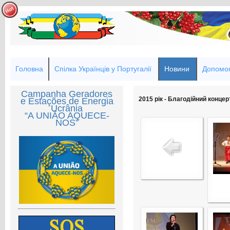
Головна
Спілка Українців у Португалії
Новини
Допомог
Campanha Geradores
2015 рік - Благодійний концер
e Estações de Energia
Ucrânia
“A UNIÃO AQUECE-
NOS”