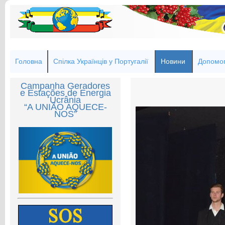
Головна
Спілка Українців у Португалії
Новини
Допомог
Campanha Geradores
e Estações de Energia
Ucrânia
“A UNIÃO AQUECE-
NOS”