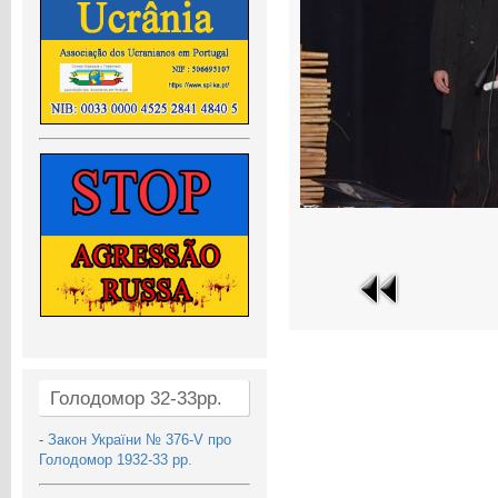
Голодомор 32-33рр.
-
Закон України № 376-V про
Голодомор 1932-33 рр.