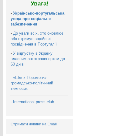
Увага!
-
Українсько-португальська
угода про соціальне
забезпечення
-
До уваги всіх, хто оновлює
або отримує водійські
посвідчення в Португалії
-
У відпустку в Україну
власним автотранспортом до
60 днів
-
«Шлях Перемоги» -
громадсько-політичний
тижневик
-
International press-club
Отримати новини на Email