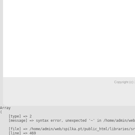
Copyright (c)
Array

(

    [type] => 2

    [message] => syntax error, unexpected '~' in /home/admin/web
    [file] => /home/admin/web/spilka.pt/public_html/libraries/sr
    [line] => 469
