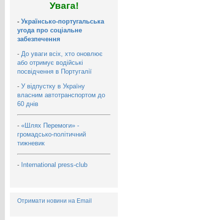
Увага!
-
Українсько-португальська
угода про соціальне
забезпечення
-
До уваги всіх, хто оновлює
або отримує водійські
посвідчення в Португалії
-
У відпустку в Україну
власним автотранспортом до
60 днів
-
«Шлях Перемоги» -
громадсько-політичний
тижневик
-
International press-club
Отримати новини на Email