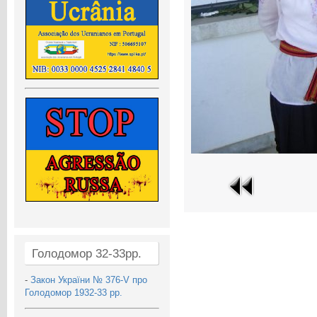
Голодомор 32-33рр.
-
Закон України № 376-V про
Голодомор 1932-33 рр.