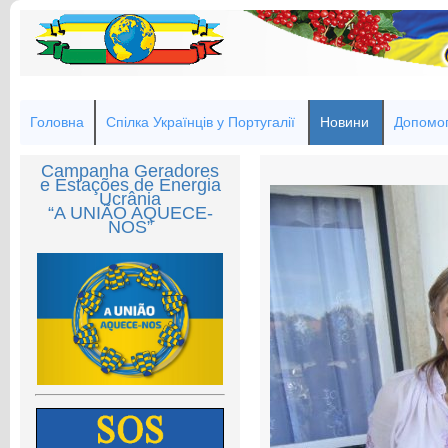
Головна
Спілка Українців у Португалії
Новини
Допомог
Campanha Geradores
e Estações de Energia
Ucrânia
“A UNIÃO AQUECE-
NOS”