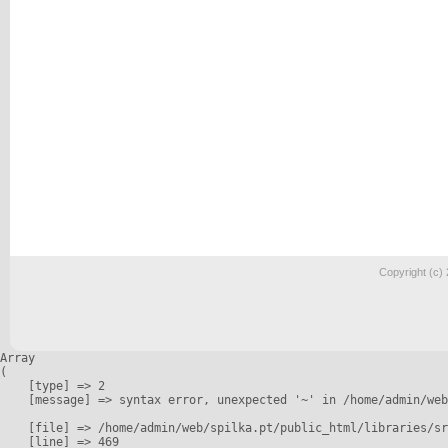
Copyright (c)
Array

(

    [type] => 2

    [message] => syntax error, unexpected '~' in /home/admin/web
    [file] => /home/admin/web/spilka.pt/public_html/libraries/sr
    [line] => 469
