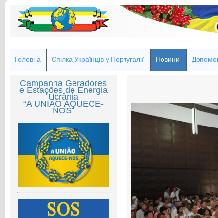
Головна
Спілка Українців у Португалії
Новини
Допомог
Campanha Geradores
e Estações de Energia
Ucrânia
“A UNIÃO AQUECE-
NOS”