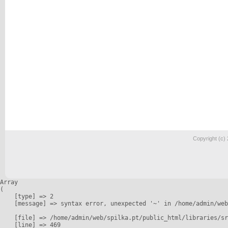
Copyright (c)
Array

(

    [type] => 2

    [message] => syntax error, unexpected '~' in /home/admin/web
    [file] => /home/admin/web/spilka.pt/public_html/libraries/sr
    [line] => 469
