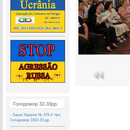
Голодомор 32-33рр.
-
Закон України № 376-V про
Голодомор 1932-33 рр.