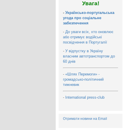
Увага!
-
Українсько-португальська
угода про соціальне
забезпечення
-
До уваги всіх, хто оновлює
або отримує водійські
посвідчення в Португалії
-
У відпустку в Україну
власним автотранспортом до
60 днів
-
«Шлях Перемоги» -
громадсько-політичний
тижневик
-
International press-club
Отримати новини на Email