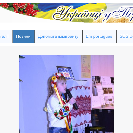
галії
Новини
Допомога іммігранту
Em português
SOS Uc