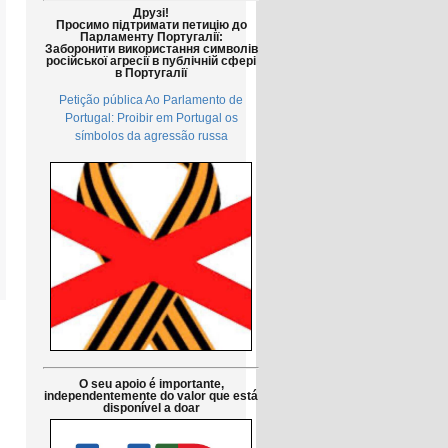
Друзі!
Просимо підтримати петицію до
Парламенту Португалії:
Заборонити використання символів
російської агресії в публічній сфері
в Португалії
Petição pública Ao Parlamento de
Portugal: Proibir em Portugal os
símbolos da agressão russa
O seu apoio é importante,
independentemente do valor que está
disponível a doar