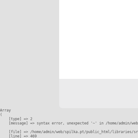
Array

(

    [type] => 2

    [message] => syntax error, unexpected '~' in /home/admin/web
    [file] => /home/admin/web/spilka.pt/public_html/libraries/sr
    [line] => 469
