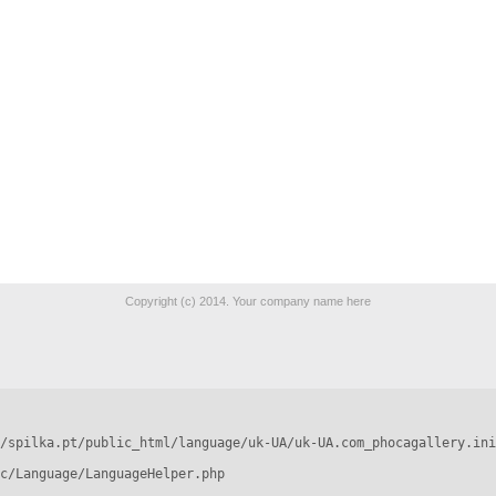
Copyright (c) 2014. Your company name here
/spilka.pt/public_html/language/uk-UA/uk-UA.com_phocagallery.ini
c/Language/LanguageHelper.php
