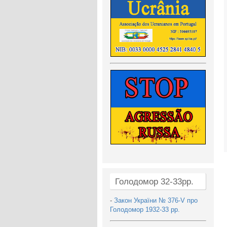
Голодомор 32-33рр.
-
Закон України № 376-V про
Голодомор 1932-33 рр.