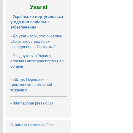
Увага!
-
Українсько-португальська
угода про соціальне
забезпечення
-
До уваги всіх, хто оновлює
або отримує водійські
посвідчення в Португалії
-
У відпустку в Україну
власним автотранспортом до
60 днів
-
«Шлях Перемоги» -
громадсько-політичний
тижневик
-
International press-club
Отримати новини на Email