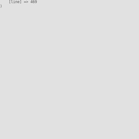
    [line] => 469
