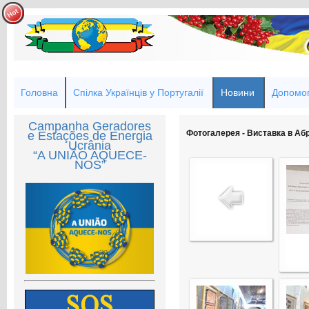
Головна
Спілка Українців у Португалії
Новини
Допомог
Campanha Geradores
Фотогалерея - Виставка в Аб
e Estações de Energia
Ucrânia
“A UNIÃO AQUECE-
NOS”