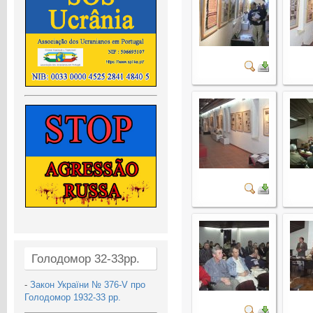
Голодомор 32-33рр.
-
Закон України № 376-V про
Голодомор 1932-33 рр.