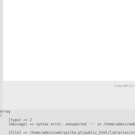
Copyright (c)
Array

(

    [type] => 2

    [message] => syntax error, unexpected '~' in /home/admin/web
    [file] => /home/admin/web/spilka.pt/public_html/libraries/sr