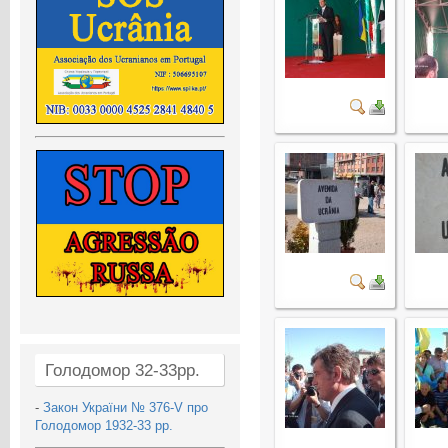
Голодомор 32-33рр.
-
Закон України № 376-V про
Голодомор 1932-33 рр.