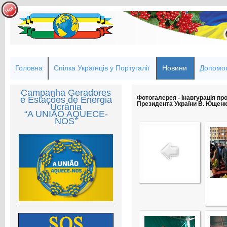
Головна
Спілка Українців у Португалії
Новини
Допомог
Campanha Geradores
Фотогалерея - Інавгурація про
e Estações de Energia
Президента України В. Ющенк
Ucrânia
“A UNIÃO AQUECE-
NOS”