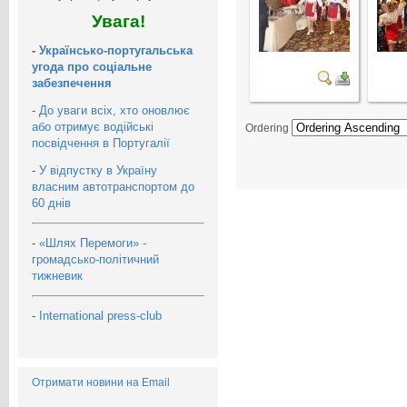
Увага!
-
Українсько-португальська
угода про соціальне
забезпечення
-
До уваги всіх, хто оновлює
або отримує водійські
Ordering
посвідчення в Португалії
-
У відпустку в Україну
власним автотранспортом до
60 днів
-
«Шлях Перемоги» -
громадсько-політичний
тижневик
-
International press-club
Отримати новини на Email