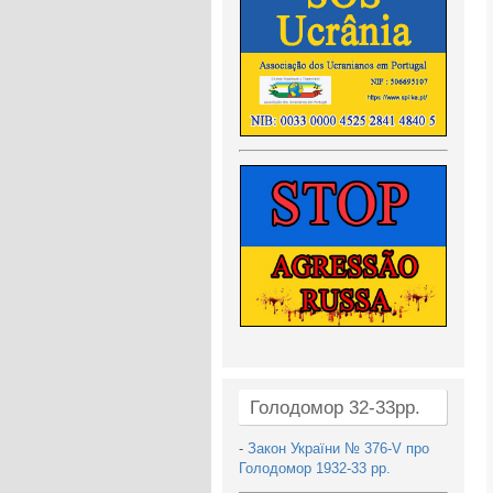
Голодомор 32-33рр.
-
Закон України № 376-V про
Голодомор 1932-33 рр.