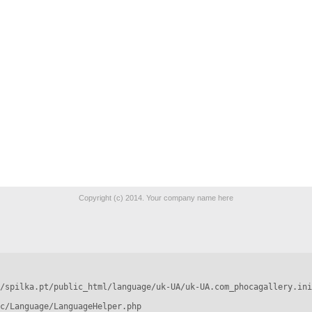
Copyright (c) 2014. Your company name here
/spilka.pt/public_html/language/uk-UA/uk-UA.com_phocagallery.ini
c/Language/LanguageHelper.php
