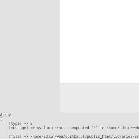
Array

(

    [type] => 2

    [message] => syntax error, unexpected '~' in /home/admin/web
    [file] => /home/admin/web/spilka.pt/public_html/libraries/sr