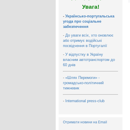
Увага!
-
Українсько-португальська
угода про соціальне
забезпечення
-
До уваги всіх, хто оновлює
або отримує водійські
посвідчення в Португалії
-
У відпустку в Україну
власним автотранспортом до
60 днів
-
«Шлях Перемоги» -
громадсько-політичний
тижневик
-
International press-club
Отримати новини на Email