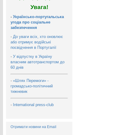
Увага!
-
Українсько-португальська
угода про соціальне
забезпечення
-
До уваги всіх, хто оновлює
або отримує водійські
посвідчення в Португалії
-
У відпустку в Україну
власним автотранспортом до
60 днів
-
«Шлях Перемоги» -
громадсько-політичний
тижневик
-
International press-club
Отримати новини на Email