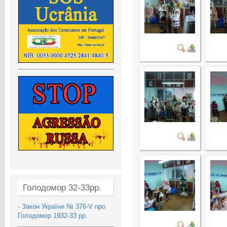
Голодомор 32-33рр.
-
Закон України № 376-V про
Голодомор 1932-33 рр.