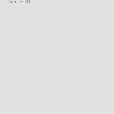
    [line] => 469
