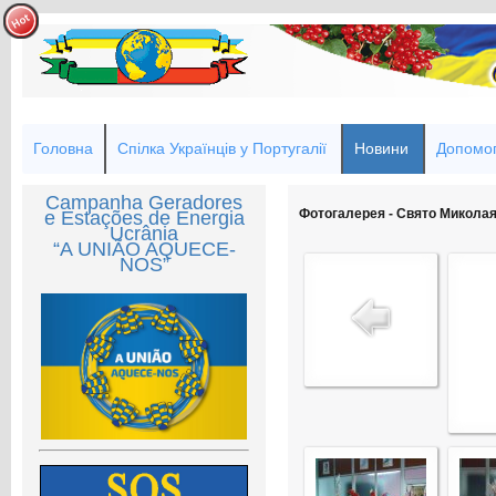
Головна
Спілка Українців у Португалії
Новини
Допомог
Campanha Geradores
Фотогалерея - Свято Миколая
e Estações de Energia
Ucrânia
“A UNIÃO AQUECE-
NOS”