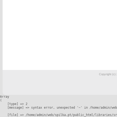
Copyright (c)
Array

(

    [type] => 2

    [message] => syntax error, unexpected '~' in /home/admin/web
    [file] => /home/admin/web/spilka.pt/public_html/libraries/sr