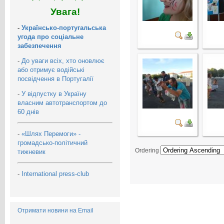
Увага!
-
Українсько-португальська
угода про соціальне
забезпечення
-
До уваги всіх, хто оновлює
або отримує водійські
посвідчення в Португалії
-
У відпустку в Україну
власним автотранспортом до
60 днів
-
«Шлях Перемоги» -
громадсько-політичний
Ordering
тижневик
-
International press-club
Отримати новини на Email