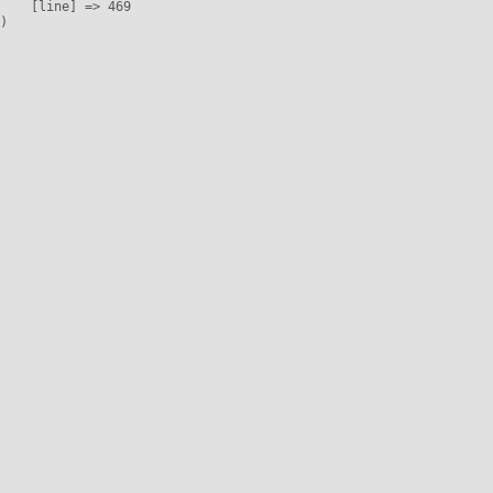
    [line] => 469
