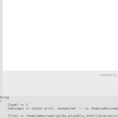
Copyright (c)
Array

(

    [type] => 2

    [message] => syntax error, unexpected '~' in /home/admin/web
    [file] => /home/admin/web/spilka.pt/public_html/libraries/sr