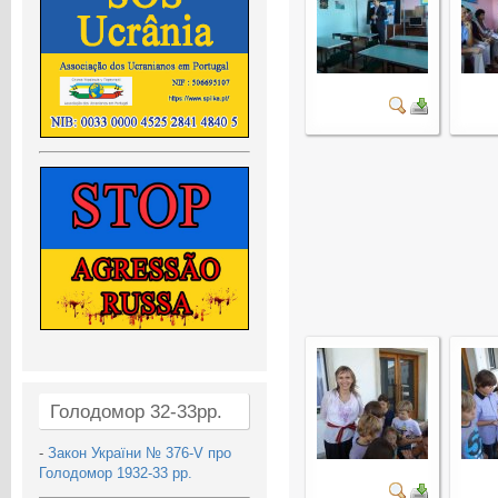
Голодомор 32-33рр.
-
Закон України № 376-V про
Голодомор 1932-33 рр.