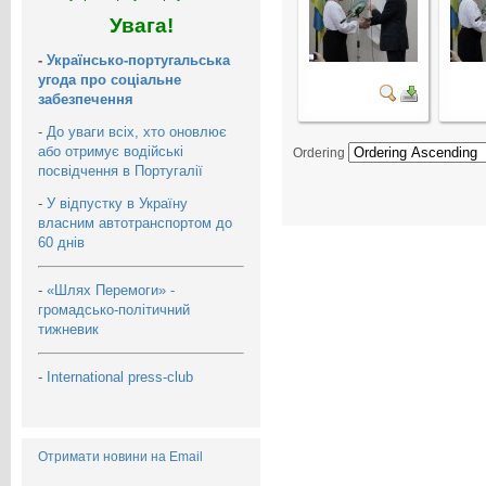
Увага!
-
Українсько-португальська
угода про соціальне
забезпечення
-
До уваги всіх, хто оновлює
або отримує водійські
Ordering
посвідчення в Португалії
-
У відпустку в Україну
власним автотранспортом до
60 днів
-
«Шлях Перемоги» -
громадсько-політичний
тижневик
-
International press-club
Отримати новини на Email