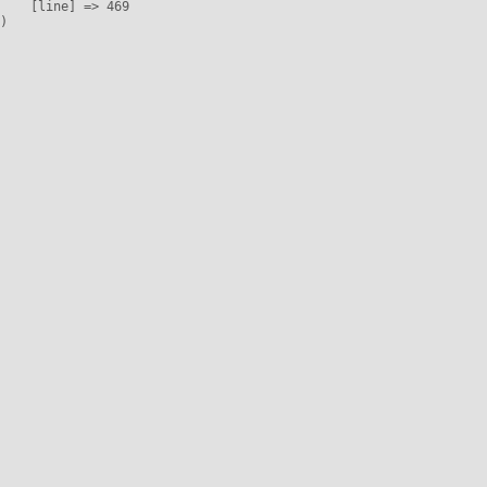
    [line] => 469
