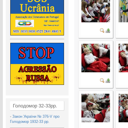
Голодомор 32-33рр.
-
Закон України № 376-V про
Голодомор 1932-33 рр.