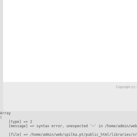
Copyright (c)
Array

(

    [type] => 2

    [message] => syntax error, unexpected '~' in /home/admin/web
    [file] => /home/admin/web/spilka.pt/public_html/libraries/sr