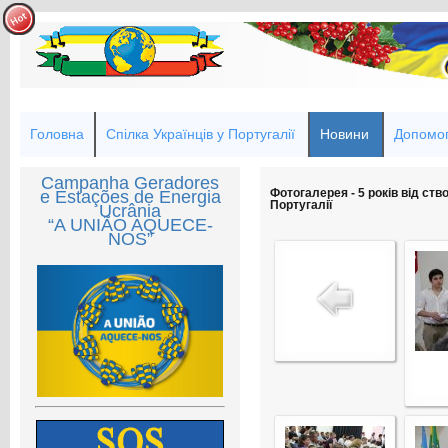
Головна
Спілка Українців у Португалії
Новини
Допомог
Campanha Geradores
Фотогалерея - 5 років від ств
e Estações de Energia
Португалії
Ucrânia
“A UNIÃO AQUECE-
NOS”