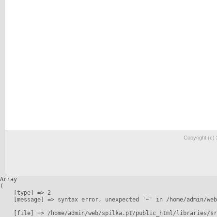
Copyright (c)
Array

(

    [type] => 2

    [message] => syntax error, unexpected '~' in /home/admin/web
    [file] => /home/admin/web/spilka.pt/public_html/libraries/sr