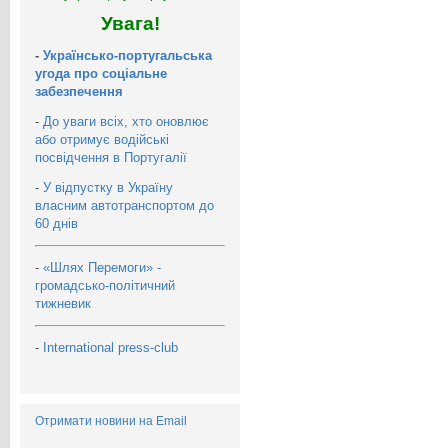
Увага!
-
Українсько-португальська
угода про соціальне
забезпечення
-
До уваги всіх, хто оновлює
або отримує водійські
посвідчення в Португалії
-
У відпустку в Україну
власним автотранспортом до
60 днів
-
«Шлях Перемоги» -
громадсько-політичний
тижневик
-
International press-club
Отримати новини на Email