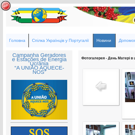
Головна
Спілка Українців у Португалії
Новини
Допомог
Campanha Geradores
Фотогалерея - День Матері в 
e Estações de Energia
Ucrânia
“A UNIÃO AQUECE-
NOS”