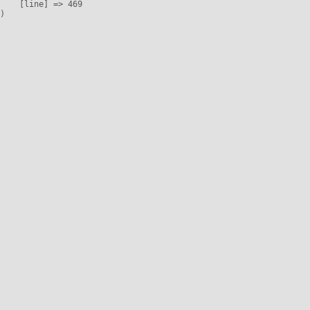
    [line] => 469
