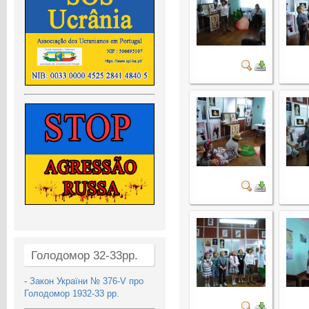
Голодомор 32-33рр.
-
Закон України № 376-V про
Голодомор 1932-33 рр.