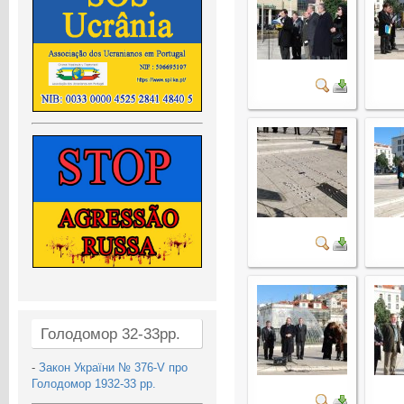
Голодомор 32-33рр.
-
Закон України № 376-V про
Голодомор 1932-33 рр.