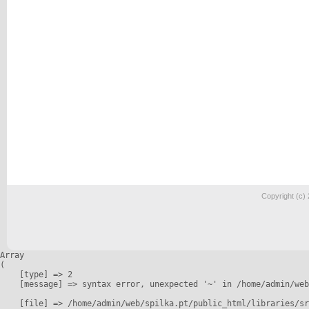
Copyright (c)
Array

(

    [type] => 2

    [message] => syntax error, unexpected '~' in /home/admin/web
    [file] => /home/admin/web/spilka.pt/public_html/libraries/sr