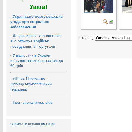
Увага!
-
Українсько-португальська
угода про соціальне
забезпечення
-
До уваги всіх, хто оновлює
Ordering
або отримує водійські
посвідчення в Португалії
-
У відпустку в Україну
власним автотранспортом до
60 днів
-
«Шлях Перемоги» -
громадсько-політичний
тижневик
-
International press-club
Отримати новини на Email