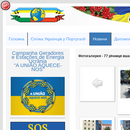
Головна
Спілка Українців у Португалії
Новини
Допомог
Campanha Geradores
Фотогалерея - 77 річниця вш
e Estações de Energia
Ucrânia
“A UNIÃO AQUECE-
NOS”