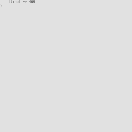
    [line] => 469
