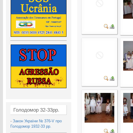
Голодомор 32-33рр.
-
Закон України № 376-V про
Голодомор 1932-33 рр.