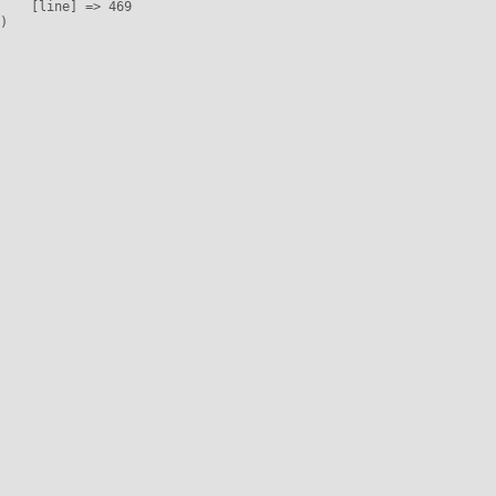
    [line] => 469
