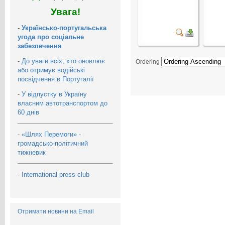
Увага!
-
Українсько-португальська
угода про соціальне
забезпечення
-
До уваги всіх, хто оновлює
Ordering
або отримує водійські
посвідчення в Португалії
-
У відпустку в Україну
власним автотранспортом до
60 днів
-
«Шлях Перемоги» -
громадсько-політичний
тижневик
-
International press-club
Отримати новини на Email