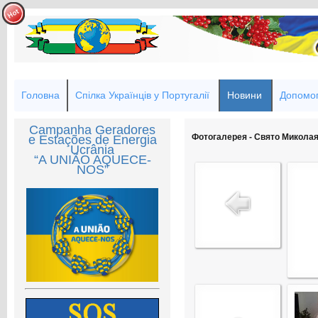
Головна
Спілка Українців у Португалії
Новини
Допомог
Campanha Geradores
Фотогалерея - Свято Миколая
e Estações de Energia
Ucrânia
“A UNIÃO AQUECE-
NOS”