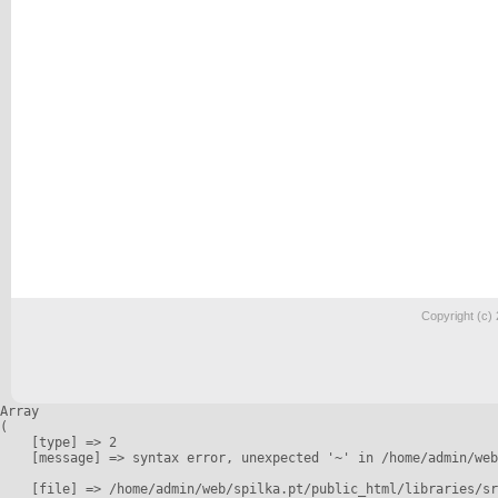
Copyright (c)
Array

(

    [type] => 2

    [message] => syntax error, unexpected '~' in /home/admin/web
    [file] => /home/admin/web/spilka.pt/public_html/libraries/sr