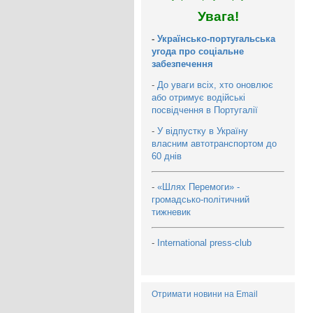
Увага!
-
Українсько-португальська
угода про соціальне
забезпечення
-
До уваги всіх, хто оновлює
або отримує водійські
посвідчення в Португалії
-
У відпустку в Україну
власним автотранспортом до
60 днів
-
«Шлях Перемоги» -
громадсько-політичний
тижневик
-
International press-club
Отримати новини на Email