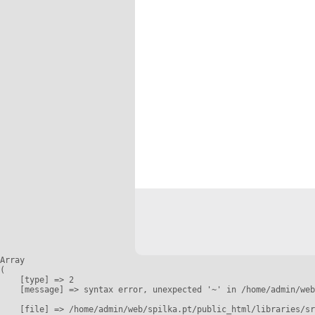
Array

(

    [type] => 2

    [message] => syntax error, unexpected '~' in /home/admin/web
    [file] => /home/admin/web/spilka.pt/public_html/libraries/sr