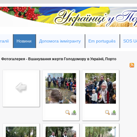
галії
Новини
Допомога іммігранту
Em português
SOS Uc
Фотогалерея - Вшанування жертв Голодомору в Україніі, Порто