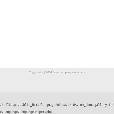
Copyright (c) 2014. Your company name here
/spilka.pt/public_html/language/uk-UA/uk-UA.com_phocagallery.ini
c/Language/LanguageHelper.php
