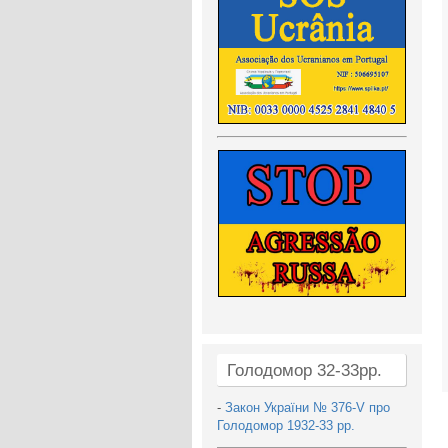
Голодомор 32-33рр.
-
Закон України № 376-V про
Голодомор 1932-33 рр.