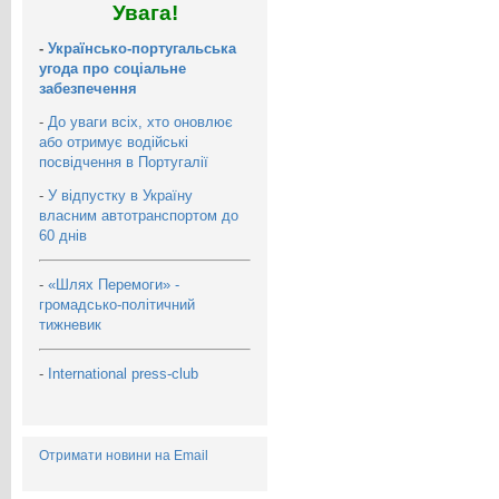
Увага!
-
Українсько-португальська
угода про соціальне
забезпечення
-
До уваги всіх, хто оновлює
або отримує водійські
посвідчення в Португалії
-
У відпустку в Україну
власним автотранспортом до
60 днів
-
«Шлях Перемоги» -
громадсько-політичний
тижневик
-
International press-club
Отримати новини на Email