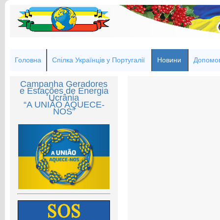
Головна
Спілка Українців у Португалії
Новини
Допомог
Campanha Geradores
e Estações de Energia
Ucrânia
“A UNIÃO AQUECE-
NOS”