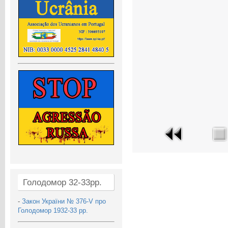
Голодомор 32-33рр.
-
Закон України № 376-V про
Голодомор 1932-33 рр.