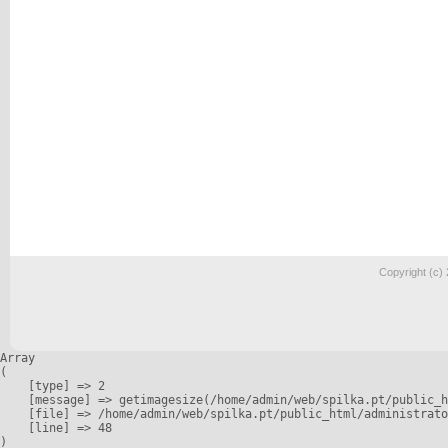
Copyright (c)
Array

(

    [type] => 2

    [message] => getimagesize(/home/admin/web/spilka.pt/public_h
    [file] => /home/admin/web/spilka.pt/public_html/administrato
    [line] => 48
