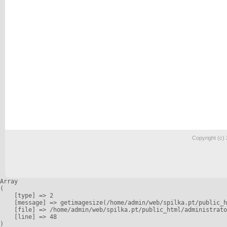
Copyright (c)
Array

(

    [type] => 2

    [message] => getimagesize(/home/admin/web/spilka.pt/public_h
    [file] => /home/admin/web/spilka.pt/public_html/administrato
    [line] => 48
