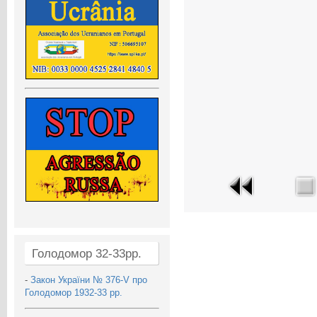
Голодомор 32-33рр.
-
Закон України № 376-V про
Голодомор 1932-33 рр.