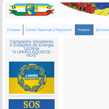
Головна
Спілка Українців у Португалії
Новини
Допомог
Campanha Geradores
e Estações de Energia
Ucrânia
“A UNIÃO AQUECE-
NOS”