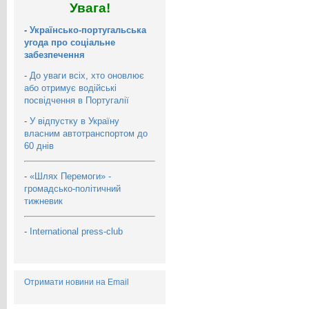
Увага!
-
Українсько-португальська
угода про соціальне
забезпечення
-
До уваги всіх, хто оновлює
або отримує водійські
посвідчення в Португалії
-
У відпустку в Україну
власним автотранспортом до
60 днів
-
«Шлях Перемоги» -
громадсько-політичний
тижневик
-
International press-club
Отримати новини на Email