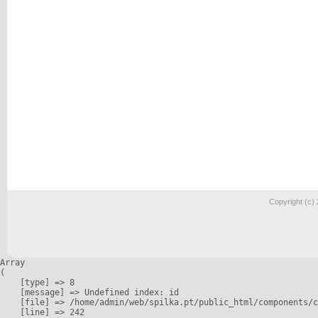
Copyright (c)
Array

(

    [type] => 8

    [message] => Undefined index: id

    [file] => /home/admin/web/spilka.pt/public_html/components/c
    [line] => 242
