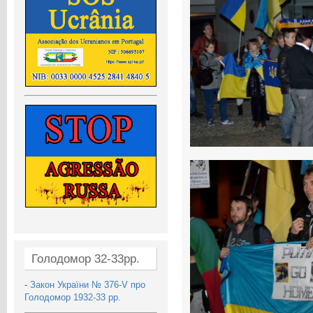
Голодомор 32-33рр.
-
Закон України № 376-V про
Голодомор 1932-33 рр.