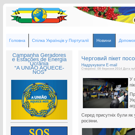
Головна
Спілка Українців у Португалії
Новини
Допомог
Campanha Geradores
Черговий пікет посо
e Estações de Energia
Ucrânia
Надрукувати
E-mail
“A UNIÃO AQUECE-
Створено: 08 березня 2014
Дата пуб
NOS”
У 
пі
Пр
Ук
аг
Серед присутніх були як ук
росіяни.