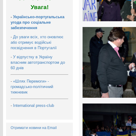
Увага!
-
Українсько-португальська
угода про соціальне
забезпечення
-
До уваги всіх, хто оновлює
або отримує водійські
посвідчення в Португалії
-
У відпустку в Україну
власним автотранспортом до
60 днів
-
«Шлях Перемоги» -
громадсько-політичний
тижневик
-
International press-club
Отримати новини на Email