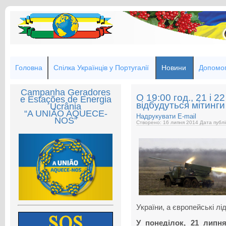
Головна
Спілка Українців у Португалії
Новини
Допомог
Campanha Geradores
О 19:00 год., 21 і 2
e Estações de Energia
відбудуться мітинги
Ucrânia
“A UNIÃO AQUECE-
Надрукувати
E-mail
NOS”
Створено: 16 липня 2014
Дата публі
України, а європейські лі
У понеділок, 21 липня