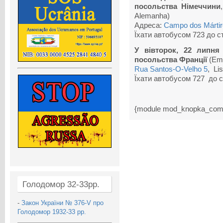
посольства Німеччини
Alemanha)
Адреса:
Campo dos Mártire
Їхати автобусом 723 до ст
У вівторок, 22 липня 
посольства Франції
(Emb
Rua Santos-O-Velho 5
, Li
Їхати автобусом 727 до с
{module mod_knopka_com
Голодомор 32-33рр.
-
Закон України № 376-V про
Голодомор 1932-33 рр.