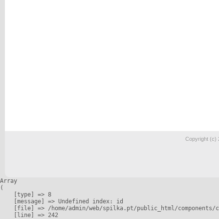
Copyright (c)
Array

(

    [type] => 8

    [message] => Undefined index: id

    [file] => /home/admin/web/spilka.pt/public_html/components/c
    [line] => 242
