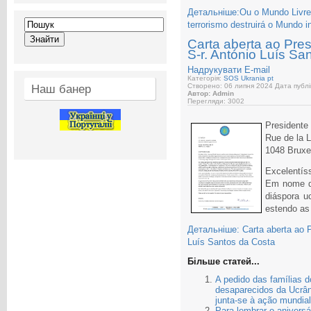
Детальніше:Ou o Mundo Livre d
terrorismo destruirá o Mundo in
Carta aberta ao Pre
S-r. António Luís Sa
Надрукувати
E-mail
Категорія:
SOS Ukrania pt
Створено: 06 липня 2024
Дата публі
Наш банер
Автор: Admin
Перегляди: 3002
Presidente
Rue de la L
1048 Bruxe
Excelentís
Em nome do
diáspora u
estendo as
Детальніше: Carta aberta ao P
Luís Santos da Costa
Більше статей...
A pedido das famílias d
desaparecidos da Ucrâ
junta-se à ação mundial
Para lembrar o aniversá