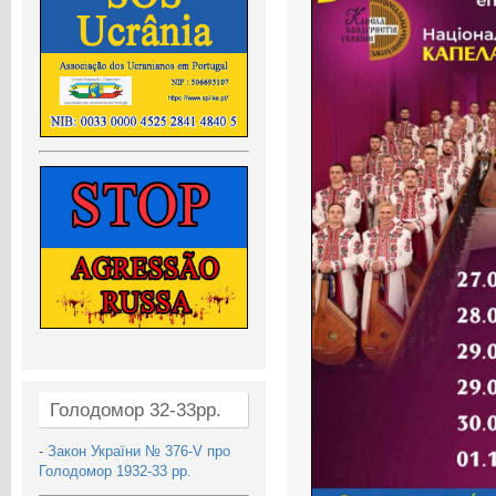
Голодомор 32-33рр.
-
Закон України № 376-V про
Голодомор 1932-33 рр.