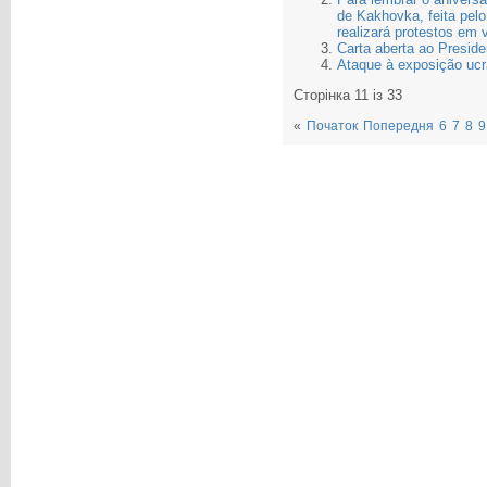
de Kakhovka, feita pelo
realizará protestos em 
Carta aberta ao Presid
Ataque à exposição ucr
Сторінка 11 із 33
«
Початок
Попередня
6
7
8
9