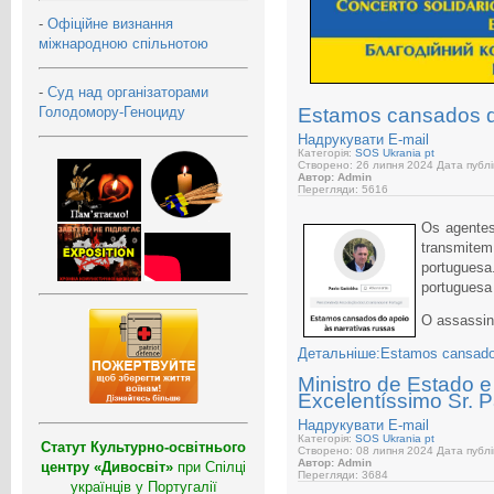
-
Офіційне визнання
міжнародною спільнотою
-
Суд над організаторами
Голодомору-Геноциду
Estamos cansados do
Надрукувати
E-mail
Категорія:
SOS Ukrania pt
Створено: 26 липня 2024
Дата публі
Автор: Admin
Перегляди: 5616
Os agente
transmite
portugues
portuguesa 
O assassin
Детальніше:Estamos cansados 
Ministro de Estado 
Excelentíssimo Sr. 
Надрукувати
E-mail
Категорія:
SOS Ukrania pt
Статут Культурно-освітнього
Створено: 08 липня 2024
Дата публі
Автор: Admin
центру «Дивосвіт»
при Спілці
Перегляди: 3684
українців у Португалії