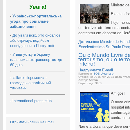
Ministro d
Увага!
Excelentís
-
Українсько-португальська
угода про соціальне
Hoje, no d
забезпечення
um terrível ato terrorista con
contentou em deportar da Ucrâ
-
До уваги всіх, хто оновлює
або отримує водійські
Детальніше:Ministro de Estad
посвідчення в Португалії
Excelentíssimo Sr. Paulo Ran
Ou o Mundo Livre de
-
У відпустку в Україну
terrorismo, ou o ter
власним автотранспортом до
inteiro!
60 днів
Надрукувати
E-mail
Категорія:
SOS Ukrania pt
Створено: 09 липня 2024
Дата публі
-
«Шлях Перемоги» -
Автор: Admin
громадсько-політичний
Перегляди: 3605
тижневик
Amigos!
-
International press-club
O novo cri
hospital in
confirmaçã
contra os u
Отримати новини на Email
Não é a Ucrânia que deve ser