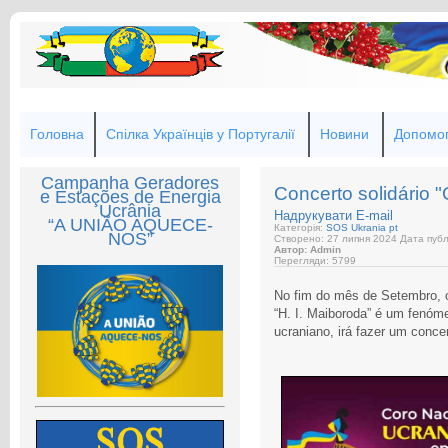
Головна
Спілка Українців у Португалії
Новини
Допомог
Campanha Geradores
Concerto solidário
e Estações de Energia
Ucrânia
Надрукувати
E-mail
“A UNIÃO AQUECE-
Категорія:
SOS Ukrania pt
NOS”
Створено: 27 липня 2024
Дата публ
Автор: Admin
Перегляди: 5799
No fim do mês de Setembro, o
“H. I. Maiboroda” é um fenóme
ucraniano, irá fazer um conce