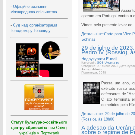
-
Офіційне визнання
Assunto
міжнародною спільнотою
operam em Portugal contra a 
Vimos pelo presente levar ao
-
Суд над організаторами
Голодомору-Геноциду
Детальніше:Carta para Vice-P
Schinas
29 de julho de 2023
Pedro IV (Rossio), 
Надрукувати
E-mail
Категорія:
SOS Ukrania pt
Створено: 27 липня 2023
Дата публі
Автор: Admin
Перегляди: 5648
Passa um ano, qu
exército russo as
defensores de "Azo
O ato terrorista 
cometidos pela Rús
Детальніше: 29 de julho de 2
(Rossio), às 18h00
Статут Культурно-освітнього
A adesão da Ucrânia 
центру «Дивосвіт»
при Спілці
sobre o regime de Pu
українців у Португалії