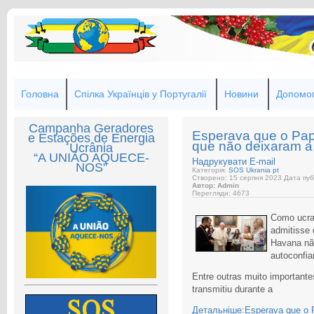
Головна
Спілка Українців у Португалії
Новини
Допомог
Campanha Geradores
Esperava que o Pap
e Estações de Energia
que não deixaram a
Ucrânia
“A UNIÃO AQUECE-
Надрукувати
E-mail
NOS”
Категорія:
SOS Ukrania pt
Створено: 15 серпня 2023
Дата пуб
Автор: Admin
Перегляди: 4673
Como ucra
admitisse 
Havana não
autoconfia
Entre outras muito importan
transmitiu durante a
Детальніше:Esperava que o 