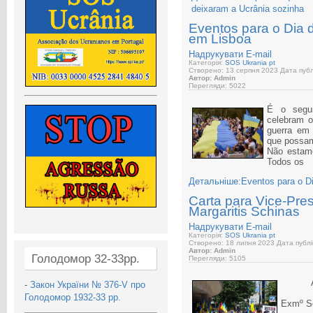
deixaram a Ucrânia sozinha
Eventos para o Dia 
em Lisboa
Надрукувати
E-mail
Категорія:
SOS Ukrania pt
Створено: 13 серпня 2023
Дата публ
Автор: Admin
Перегляди: 5022
É o segun
celebram 
guerra em 
que poss
Não estamo
Todos os
Детальніше:Eventos para o Di
Carta para Vice-Pre
Margaritis Schinas
Надрукувати
E-mail
Категорія:
SOS Ukrania pt
Створено: 18 липня 2023
Дата публі
Автор: Admin
Голодомор 32-33рр.
Перегляди: 5105
-
Закон України № 376-V про
Голодомор 1932-33 рр.
Exmº Se