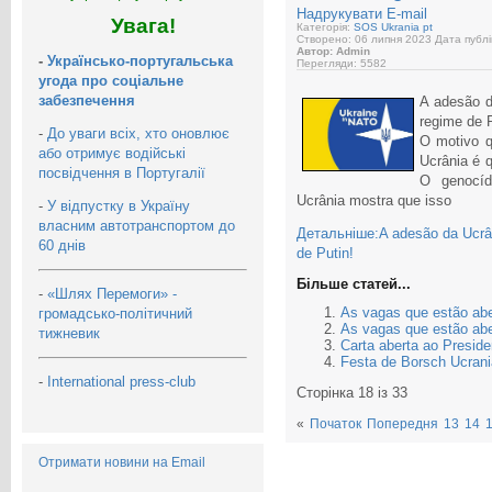
Надрукувати
E-mail
Увага!
Категорія:
SOS Ukrania pt
Створено: 06 липня 2023
Дата публі
Автор: Admin
-
Українсько-португальська
Перегляди: 5582
угода про соціальне
забезпечення
A adesão d
regime de P
-
До уваги всіх, хто оновлює
O motivo q
або отримує водійські
Ucrânia é 
посвідчення в Португалії
O genocíd
Ucrânia mostra que isso
-
У відпустку в Україну
власним автотранспортом до
Детальніше:A adesão da Ucrâni
60 днів
de Putin!
Більше статей...
-
«Шлях Перемоги» -
As vagas que estão abe
громадсько-політичний
As vagas que estão abe
тижневик
Carta aberta ao Presid
Festa de Borsch Ucran
-
International press-club
Сторінка 18 із 33
«
Початок
Попередня
13
14
Отримати новини на Email