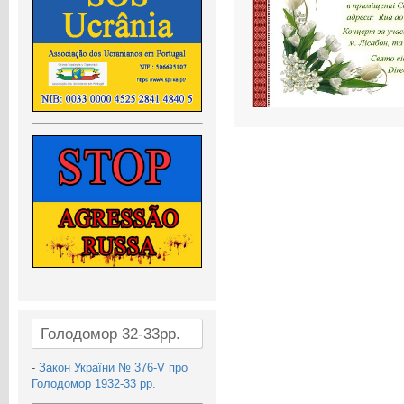
Голодомор 32-33рр.
-
Закон України № 376-V про
Голодомор 1932-33 рр.