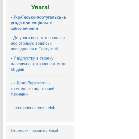
Увага!
-
Українсько-португальська
угода про соціальне
забезпечення
-
До уваги всіх, хто оновлює
або отримує водійські
посвідчення в Португалії
-
У відпустку в Україну
власним автотранспортом до
60 днів
-
«Шлях Перемоги» -
громадсько-політичний
тижневик
-
International press-club
Отримати новини на Email