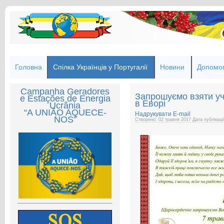
Головна
Спілка Українців у Португалії
Новини
Допомог
Campanha Geradores
Запрошуємо взяти уч
e Estações de Energia
в Еворі
Ucrânia
“A UNIÃO AQUECE-
Надрукувати
E-mail
NOS”
Створено: 02 травня 2017
Дата публікаці