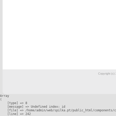
Copyright (c)
Array

(

    [type] => 8

    [message] => Undefined index: id

    [file] => /home/admin/web/spilka.pt/public_html/components/c
    [line] => 242
