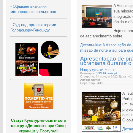
A Associaç
-
Офіційне визнання
sua missão 
міжнародною спільнотою
integração 
rápida e ef
-
Суд над організаторами
Голодомору-Геноциду
Hoje estam
de esclarecimento sobre
Детальніше:A Associação de U
missão de norte a sul para que
Apresentação de pra
ucraniana durante o
Надрукувати
E-mail
Категорія:
SOS Ukrania pt
Створено: 04 грудня 2022
Дата публі
Автор: Admin
Перегляди: 4333
A sub
Portu
um ev
proje
cozinh
O obje
Статут Культурно-освітнього
центру «Дивосвіт»
при Спілці
Детал
українців у Португалії