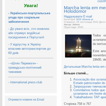
cozin
Увага!
Marcha lenta em mem
Holodomor
-
Українсько-португальська
Надрукувати
E-mail
угода про соціальне
Категорія:
SOS Ukrania pt
забезпечення
Створено: 25 листопада 2022
Дата п
Автор: Admin
Перегляди: 4564
-
До уваги всіх, хто оновлює
або отримує водійські
Todos o
посвідчення в Португалії
ucranian
do terrív
-
У відпустку в Україну
власним автотранспортом до
Este ano
60 днів
novembr
19h00, d
-
«Шлях Перемоги» -
Детальніше:Marcha lenta em 
громадсько-політичний
тижневик
Більше статей...
Associação dos ucrani
-
International press-club
Estado patrocinador do 
Запрошуємо тимчасово
Convidamos todos que d
ucranianos em frente d
Trabalhadores TAP apo
Отримати новини на Email
Сторінка 758 із 767