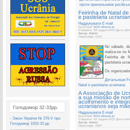
проти прихильників російсь
Feirinha de Natal de
e pastelaria ucrania
Надрукувати
E-mail
Категорія:
SOS Ukrania pt
Створено: 08 грудня 2022
Дата публі
Автор: Admin
Перегляди: 4110
No sábado, di
realiza-se no 
Feirinha de 
pastelaria ucr
Os organizado
Детальніше:Fei
Natal e pastelaria ucraniana
A Associação de Ucr
a sua missão de nort
acolhimento e integ
ucranianos seja mais
Голодомор 32-33рр.
Надрукувати
E-mail
Категорія:
SOS Ukrania pt
-
Закон України № 376-V про
Створено: 02 грудня 2022
Дата публі
Автор: Admin
Голодомор 1932-33 рр.
Перегляди: 4067