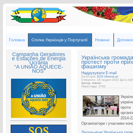
Головна
Спілка Українців у Португалії
Новини
Допомог
Campanha Geradores
Українська громада
e Estações de Energia
протест проти прих
Ucrânia
фашизму
“A UNIÃO AQUECE-
NOS”
Надрукувати
E-mail
Категорія:
SOS Ukrania pt
Створено: 18 грудня 2022
Дата публ
Автор: Admin
Перегляди: 3782
Украї
україн
проти
органі
2014-2
Організатори і учасники кон
Детальніше:Українська гром