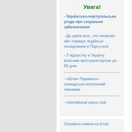
Увага!
-
Українсько-португальська
угода про соціальне
забезпечення
-
До уваги всіх, хто оновлює
або отримує водійські
посвідчення в Португалії
-
У відпустку в Україну
власним автотранспортом до
60 днів
-
«Шлях Перемоги» -
громадсько-політичний
тижневик
-
International press-club
Отримати новини на Email