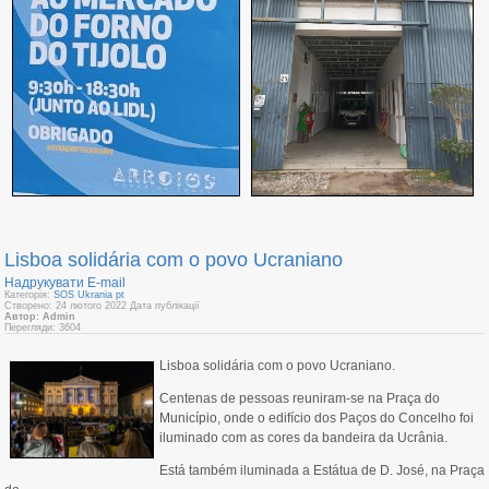
Lisboa solidária com o povo Ucraniano
Надрукувати
E-mail
Категорія:
SOS Ukrania pt
Створено: 24 лютого 2022
Дата публікації
Автор: Admin
Перегляди: 3604
Lisboa solidária com o povo Ucraniano.
Centenas de pessoas reuniram-se na Praça do
Município, onde o edifício dos Paços do Concelho foi
iluminado com as cores da bandeira da Ucrânia.
Está também iluminada a Estátua de D. José, na Praça