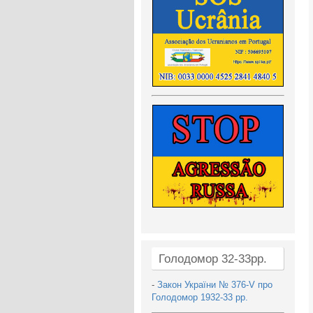
Голодомор 32-33рр.
-
Закон України № 376-V про
Голодомор 1932-33 рр.