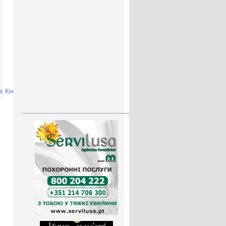
а
Кінець
»