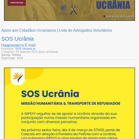
Apoio aos Cidadãos Ucranianos | Lista de Advogados Voluntários
SOS Ucrânia
Надрукувати
E-mail
Категорія:
SOS Ukrania pt
Створено: 04 березня 2022
Дата публікації
Автор: Admin
Перегляди: 4034