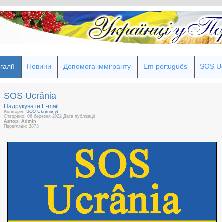
галії
Новини
Допомога іммігранту
Em português
SOS Uc
SOS Ucrânia
Надрукувати
E-mail
Категорія:
SOS Ukrania pt
Створено: 06 березня 2022
Дата публікації
Автор: Admin
Перегляди: 3873