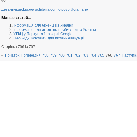
do
Детальніше:Lisboa solidária com o povo Ucraniano
Більше статей...
Інформація для біженців з України
Інформація для дітей, які прибувають з України
УГКЦ у Португалії на карті Google
Необхідні контакти для питань евакуації
Сторінка 766 із 767
«
Початок
Попередня
758
759
760
761
762
763
764
765
766
767
Наступн