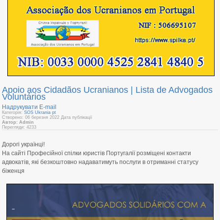
Apoio aos Cidadãos Ucranianos | Lista de Advogados
Voluntários
Надрукувати
E-mail
Категорія:
SOS Ukrania pt
Створено: 06 березня 2022
Дата публікації
Автор: Admin
Перегляди: 4233
Дорогі українці!
На сайті Професійної спілки юристів Португалії розміщені контакти
адвокатів, які безкоштовно надаватимуть послуги в отриманні статусу
біженця