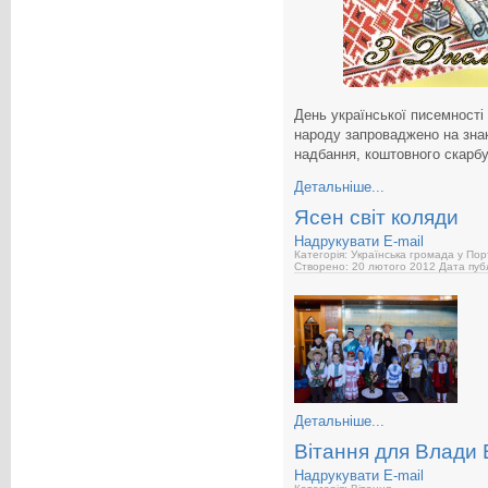
День української писемності 
народу запроваджено на зна
надбання, коштовного скарбу,
Детальніше...
Ясен світ коляди
Надрукувати
E-mail
Категорія: Українська громада у Пор
Створено: 20 лютого 2012
Дата публ
Детальніше...
Вітання для Влади 
Надрукувати
E-mail