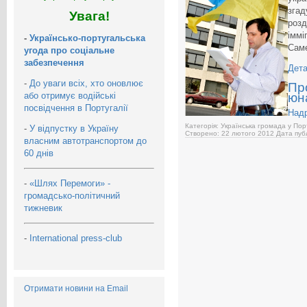
згад
Увага!
розд
іммі
-
Українсько-португальська
Саме
угода про соціальне
забезпечення
Дета
-
До уваги всіх, хто оновлює
Пр
або отримує водійські
юн
посвідчення в Португалії
Над
Категорія: Українська громада у Пор
-
У відпустку в Україну
Створено: 22 лютого 2012
Дата публ
власним автотранспортом до
60 днів
-
«Шлях Перемоги» -
громадсько-політичний
тижневик
-
International press-club
Отримати новини на Email