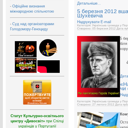
Детальніше...
-
Офіційне визнання
5 березня 2012 вша
міжнародною спільнотою
Шухевича
Надрукувати
E-mail
-
Суд над організаторами
Категорія: Українська громада у Пор
Голодомору-Геноциду
Створено: 05 березня 2012
Дата пуб
5 бе
біля
хор
Дета
«Н
чи
Над
Категорія: Українська громада у Пор
Створено: 27 лютого 2012
Дата публ
Кому
Статут Культурно-освітнього
центру «Дивосвіт»
при Спілці
Оста
українців у Португалії
укра