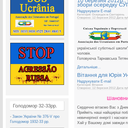
10 березня 2012р., 
збори осередку СУ
Надрукувати
E-mail
Категорія: Осередок м.Сантарень
Створено: 12 березня 2012
Дата пуб
української суботньої школи
чоловік.
Головуюча Тарнавська Тетян
Детальніше...
Вітання для Юрія У
Надрукувати
E-mail
Категорія: Вітання
Створено: 12 березня 2012
Дата пуб
Шановни
Голодомор 32-33рр.
Сердечно вітаємо Вас з Дне
Прийміть наші найщиріші поб
-
Закон України № 376-V про
невичерпної енергії і наснаг
Голодомор 1932-33 рр.
Хай у Вашому домі завжди па