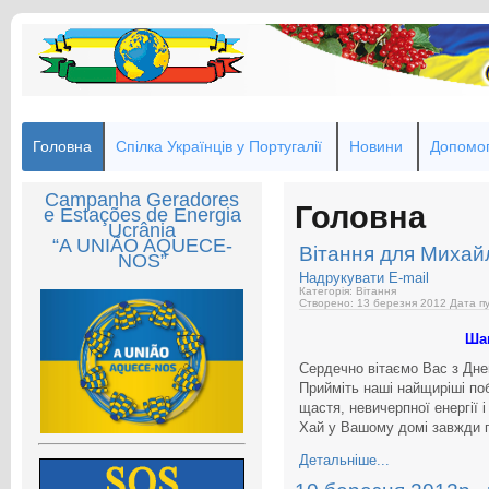
Головна
Спілка Українців у Португалії
Новини
Допомог
Campanha Geradores
Головна
e Estações de Energia
Ucrânia
“A UNIÃO AQUECE-
Вітання для Михай
NOS”
Надрукувати
E-mail
Категорія: Вітання
Створено: 13 березня 2012
Дата пу
Ша
Сердечно вітаємо Вас з Дн
Прийміть наші найщиріші по
щастя, невичерпної енергії 
Хай у Вашому домі завжди п
Детальніше...