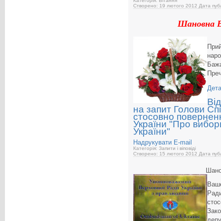
Категорія: Вітання
Створено: 19 лютого 2012
Дата публ
Шановна В
Прий
наро
Бажа
Преч
Дета
Ві
на запит Голови Спі
стосовно повернен
України "Про вибор
України"
Надрукувати
E-mail
Категорія: Запити і віповіді
Створено: 15 лютого 2012
Дата публ
Шано
Ваше
Ради
стос
Зако
депу