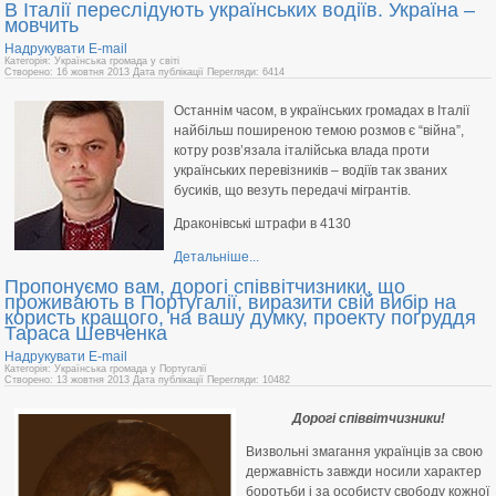
В Італії переслідують українських водіїв. Україна –
мовчить
Надрукувати
E-mail
Категорія: Українська громада у світі
Створено: 16 жовтня 2013
Дата публікації
Перегляди: 6414
Останнім часом, в українських громадах в Італії
найбільш поширеною темою розмов є “війна”,
котру розв’язала італійська влада проти
українських перевізників – водіїв так званих
бусиків, що везуть передачі мігрантів.
Драконівські штрафи в 4130
Детальніше...
Пропонуємо вам, дорогі співвітчизники, що
проживають в Португалії, виразити свій вибір на
користь кращого, на вашу думку, проекту погруддя
Тараса Шевченка
Надрукувати
E-mail
Категорія: Українська громада у Португалії
Створено: 13 жовтня 2013
Дата публікації
Перегляди: 10482
Дорогі співвітчизники!
Визвольні змагання українців за свою
державність завжди носили характер
боротьби і за особисту свободу кожної