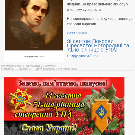
людини. За право вільного вибору у
вільному суспільстві.
Неперевершено цей дух прагнення до
свободи виразив
Детальніше...
Зі святом Покрови
Пресвятої Богородиці та
71-ю річницею УПА!
Надрукувати
E-mail
Категорія: Українська громада у Португалії
Створено: 13 жовтня 2013
Дата публікації
Перегляди: 6867