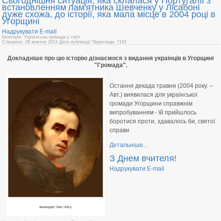
Сьогоднішня ситуація, яка склалася у Португалії з
встановленням пам'ятника Шевченку у Лісабоні
дуже схожа, до історії, яка мала місце в 2004 році в
Угорщині
Надрукувати
E-mail
Категорія: Українська громада у світі
Створено: 08 жовтня 2013
Дата публікації
Перегляди: 7191
Докладніше про цю історію дізнаємося з видання українців в Угорщині
"Громада".
Остання декада травня (2004 року. –
Авт.) виявилася для української
громади Угорщини справжнім
випробуванням - їй прийшлось
боротися проти, здавалось би, святої
справи
Детальніше...
З Днем вчителя!
Надрукувати
E-mail