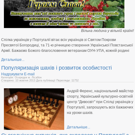
Вільна людина у вільній країні!
Спілка українців у Португалії вітає всіх українців зі Святом Покрови
Пресвятої Богородиці, та 71-ю річницею створення Української Повстанської
Армії. Бажаємо Божого благословення ветеранам ОУН-УПА, кожній родині
Детальніше...
Популяризація шахів і розвиток особистості
Надрукувати
E-mail
Категорія: Осередок м. Лісабон
Створено: 10 жовтня 2013
Дата публікації
Перегляди: 11752
Андрій Ференс, національний майстер
спорту, Український культурно-освітній
центр "Дивосвіт" при Спілці українців у
Португалії, запрошують всіх бажаючих
на уроки шахів.
Детальніше...