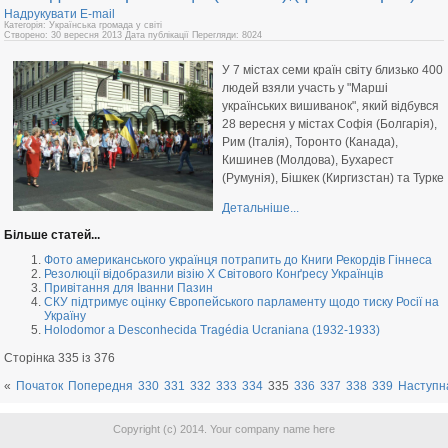
Надрукувати
E-mail
Категорія: Українська громада у світі
Створено: 30 вересня 2013
Дата публікації
Перегляди: 8024
У 7 містах семи країн світу близько 400
людей взяли участь у "Марші
українських вишиванок", який відбувся
28 вересня у містах Софія (Болгарія),
Рим (Італія), Торонто (Канада),
Кишинев (Молдова), Бухарест
(Румунія), Бішкек (Киргизстан) та Турке
Детальніше...
Більше статей...
Фото американського українця потрапить до Книги Рекордів Гіннеса
Резолюції відобразили візію Х Світового Конґресу Українців
Привітання для Іванни Пазин
СКУ підтримує оцінку Європейського парламенту щодо тиску Росії на
Україну
Holodomor a Desconhecida Tragédia Ucraniana (1932-1933)
Сторінка 335 із 376
«
Початок
Попередня
330
331
332
333
334
335
336
337
338
339
Наступн
Copyright (c) 2014. Your company name here