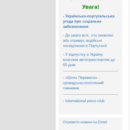
Увага!
-
Українсько-португальська
угода про соціальне
забезпечення
-
До уваги всіх, хто оновлює
або отримує водійські
посвідчення в Португалії
-
У відпустку в Україну
власним автотранспортом до
60 днів
-
«Шлях Перемоги» -
громадсько-політичний
тижневик
-
International press-club
Отримати новини на Email