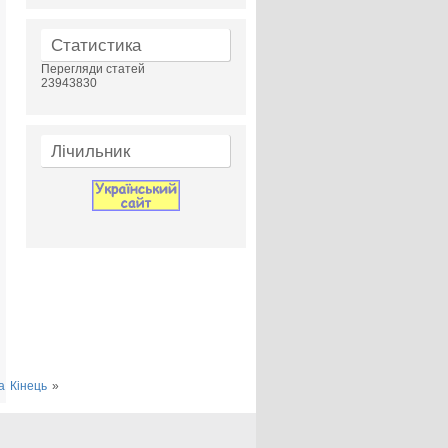
Статистика
Перегляди статей
23943830
Лічильник
а
Кінець
»