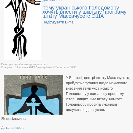
Тему українського Голодомору
хочуть внести у шкільну програму
штату Массачусетс США
Надрукувати
E-mail
Категорія: Українська громада у світі
Створено: 17 жовтня 2013
Дата публікації
Перегляди: 5794
У Бостоні, центрі штату Массачусетс,
пройдуть слухання щодо можливого
внесення теми українського
Голодомору у навчальну програму з
історії вищих шкіл штату. Комітет
Голодомору просить українців
долучитися до слухань.
Як повідомляє
Детальніше...