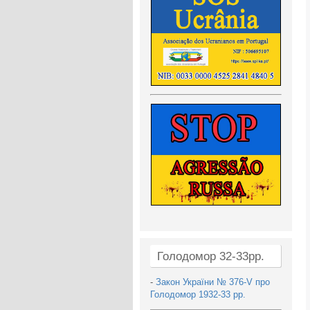
Голодомор 32-33рр.
-
Закон України № 376-V про
Голодомор 1932-33 рр.