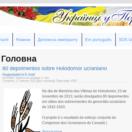
галії
Новини
Допомога іммігранту
Em português
SOS Uc
Головна
80 depoimentos sobre Holodomor ucraniano
Надрукувати
E-mail
Категорія: Українська громада у світі
Створено: 17 жовтня 2013
Дата публікації
Перегляди: 6292
No dia de Memória das Vítimas do Holodomor, 23 de
novembro de 2013, serão divulgados 80 depoimentos
em vídeo dos sobreviventes do genocídio ucraniano
de 1932-1933.
O projeto é o resultado do esforço conjunto do
Congresso dos Ucranianos do Canadá (
Детальніше...