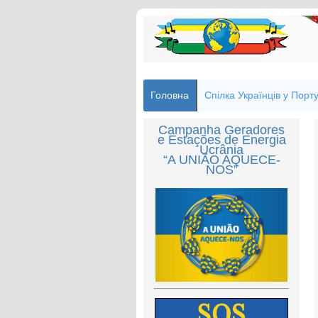
Головна
Спілка Українців у Порту
Campanha Geradores
e Estações de Energia
Ucrânia
“A UNIÃO AQUECE-
NOS”