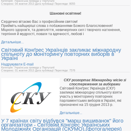
Категорія: Українська громада у Португалії
Створено: 04 жовтня 2013
Дата публікації
Перегляди: 8055
Шановні освітяни!
Сердечно вітаємо Вас з професійним святом!
Прийміть найщиріші слова з побажаннями Божого Благословення!
Міцного здоров’я, та довголіття, невичерпних сил і творчого натхнення,
терпіння й мудрості, поваги та вдячності, любові і
Детальніше...
Світовий Конґрес Українців закликає міжнародну
спільноту до моніторингу повторних виборів в
Україні
Надрукувати
E-mail
Категорія: Українська громада у Португалії
Створено: 01 жовтня 2013
Дата публікації
Перегляди: 7576
СКУ розгортає Міжнародну місію зі
спостереження за виборами
Світовий Конґрес Українців (СКУ)
закликає міжнародну спільноту взяти
участь у моніторингу повторних
парламентських виборів в Україні, які
призначені на 15 грудня 2013 р.
Детальніше...
У 7 країнах світу відбувся "марш вишиванок" його
організатори - Світовий Конгрес Українських
Молодіжних Організацій (СКУМО),(фотогалерея)