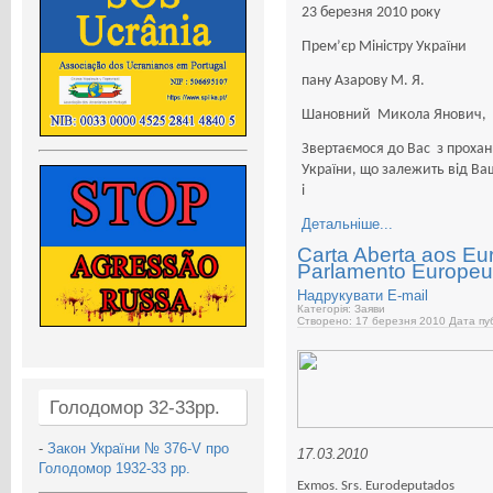
23 березня 2010 року
Прем’єр Міністру України
пану Азарову М. Я.
Шановний Микола Янович,
Звертаємося до Вас з проха
України, що залежить від В
і
Детальніше...
Carta Aberta aos E
Parlamento Europeu
Надрукувати
E-mail
Категорія: Заяви
Створено: 17 березня 2010
Дата пуб
Голодомор 32-33рр.
-
Закон України № 376-V про
17.03.2010
Голодомор 1932-33 рр.
Exmos. Srs. Eurodeputados