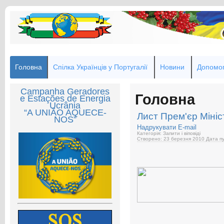
Головна
Спілка Українців у Португалії
Новини
Допомог
Campanha Geradores
Головна
e Estações de Energia
Ucrânia
“A UNIÃO AQUECE-
Лист Прем'єр Мініс
NOS”
Надрукувати
E-mail
Категорія: Запити і віповіді
Створено: 23 березня 2010
Дата пу