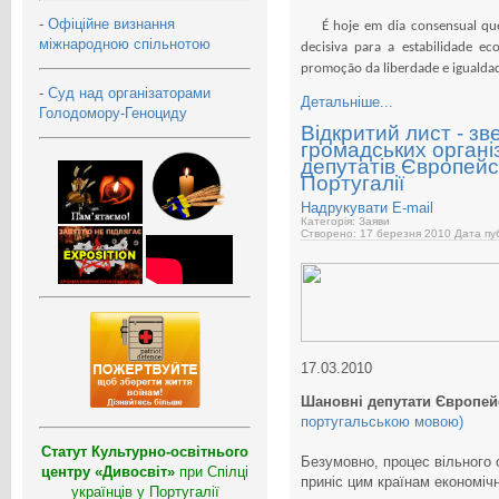
-
Офіційне визнання
É hoje em dia consensual que 
міжнародною спільнотою
decisiva para a estabilidade e
promoção da liberdade e igualda
-
Суд над організаторами
Детальніше...
Голодомору-Геноциду
Відкритий лист - зв
громадських організ
депутатів Європейс
Португалії
Надрукувати
E-mail
Категорія: Заяви
Створено: 17 березня 2010
Дата пуб
17.03.2010
Шановні депутати Європей
португальською мовою)
Статут Культурно-освітнього
Безумовно, процес вільного 
центру «Дивосвіт»
при Спілці
приніс цим країнам економічну
українців у Португалії