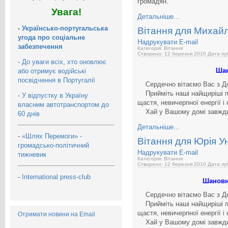
громадян.
Увага!
Детальніше...
-
Українсько-португальська
Вітання для Михай
угода про соціальне
Надрукувати
E-mail
забезпечення
Категорія: Вітання
Створено: 12 березня 2010
Дата пуб
-
До уваги всіх, хто оновлює
Шан
або отримує водійські
посвідчення в Португалії
Сердечно вітаємо Вас з Д
Прийміть наші найщиріші по
-
У відпустку в Україну
щастя, невичерпної енергії і
власним автотранспортом до
Хай у Вашому домі завжди
60 днів
Детальніше...
-
«Шлях Перемоги» -
Вітання для Юрія У
громадсько-політичний
Надрукувати
E-mail
тижневик
Категорія: Вітання
Створено: 12 березня 2010
Дата пуб
-
International press-club
Шановн
Сердечно вітаємо Вас з Д
Прийміть наші найщиріші по
щастя, невичерпної енергії і
Отримати новини на Email
Хай у Вашому домі завжди