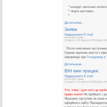
* концерт шкільних колекти
* творчі виставки ;
*
Детальніше...
Заява
Надрукувати
E-mail
Категорія: Заяви
Створено: 02 березня 2010
Дата пуб
Після пояснення заступника
Герман причини зняття з офі
інформації про
Голодомор в У
Детальніше...
ВІН вже працює
Надрукувати
E-mail
Категорія: Заяви
Створено: 01 березня 2010
Дата пуб
Хто, чому і для чого це зроб
право знати!
Не пройшло і до
Янукович заступив на свою н
офіційного сайту Президента