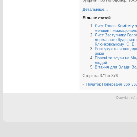
рубрики про Голодомор, зокр
Детальніше...
Більше статей...
Лист Голові Комітету 
меншин і міжнаціональ
Лист Заступнику Голов
державного будівницт
Ключковському Ю. Б.
Розшукуються нащадки 
років
Повені та зсуви на Ма
людей
Вітання для Влади Во
Сторінка 371 із 376
«
Початок
Попередня
366
36
Copyright (c)