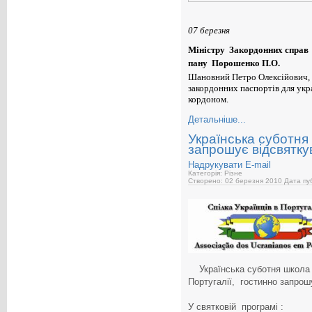
07 березня
Міністру Закордонних справ
пану Порошенко П.О.
Шановний Петро Олексійович, 
закордонних паспортів для укр
кордоном.
Детальніше...
Українська суботня 
запрошує відсвятку
Надрукувати
E-mail
Категорія: Різне
Створено: 02 березня 2010
Дата пуб
Українська суботня школа „ 
Португалії, гостинно запрош
У святковій програмі :