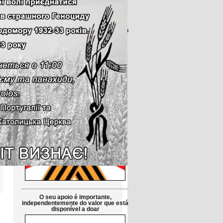
Друзі!
Просимо підтримати петицію до
Парламенту Португалії:
Заборонити використання символів
російської агресії в публічній сфері
в Португалії
Petição pública Ao Parlamento de
Portugal: Proibir em Portugal os
símbolos da agressão russa
O seu apoio é importante,
independentemente do valor que está
disponível a doar