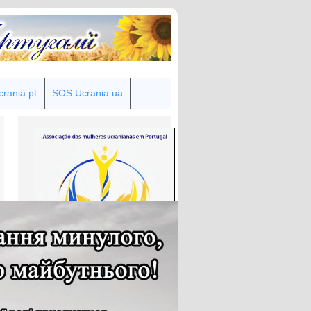
rania pt
SOS Ucrania ua
Товариство українок у Португалії