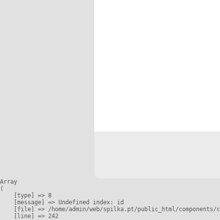
Array

(

    [type] => 8

    [message] => Undefined index: id

    [file] => /home/admin/web/spilka.pt/public_html/components/c
    [line] => 242
