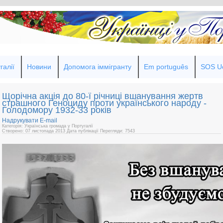
галії
Новини
Допомога іммігранту
Em português
SOS Uc
Щорічна акція до 80-ї річниці вшанування жертв
страшного Геноциду проти українського народу -
Голодомору 1932-33 років
Надрукувати
E-mail
Категорія: Українська громада у Португалії
Створено: 07 листопада 2013
Дата публікації
Перегляди: 7543