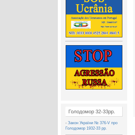
Голодомор 32-33рр.
-
Закон України № 376-V про
Голодомор 1932-33 рр.