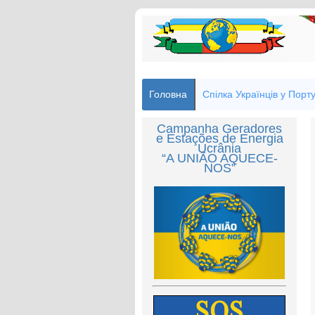
Головна
Спілка Українців у Порту
Campanha Geradores
e Estações de Energia
Ucrânia
“A UNIÃO AQUECE-
NOS”