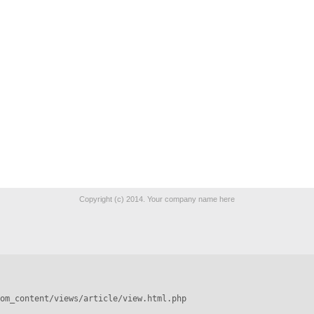
Copyright (c) 2014. Your company name here
om_content/views/article/view.html.php
