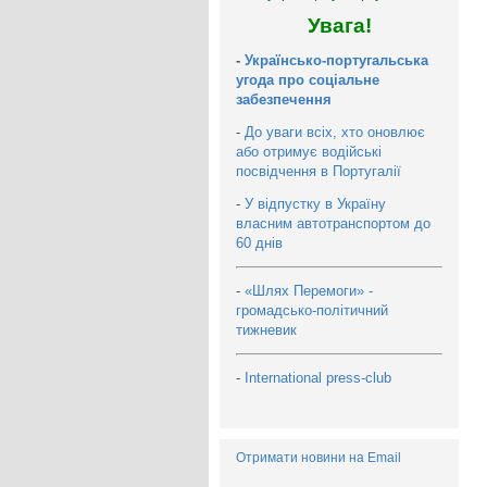
Увага!
-
Українсько-португальська
угода про соціальне
забезпечення
-
До уваги всіх, хто оновлює
або отримує водійські
посвідчення в Португалії
-
У відпустку в Україну
власним автотранспортом до
60 днів
-
«Шлях Перемоги» -
громадсько-політичний
тижневик
-
International press-club
Отримати новини на Email