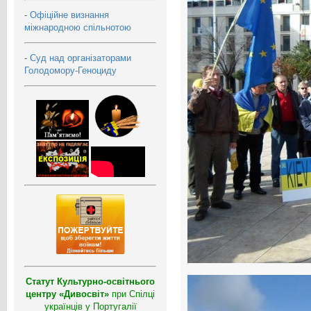
-
Офіційне визнання
міжнародною спільнотою
-
Суд над організаторами
Голодомору-Геноциду
Статут Культурно-освітнього
центру «Дивосвіт»
при Спілці
українців у Португалії