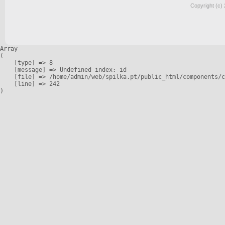
Copyright (c)
Array

(

    [type] => 8

    [message] => Undefined index: id

    [file] => /home/admin/web/spilka.pt/public_html/components/c
    [line] => 242
