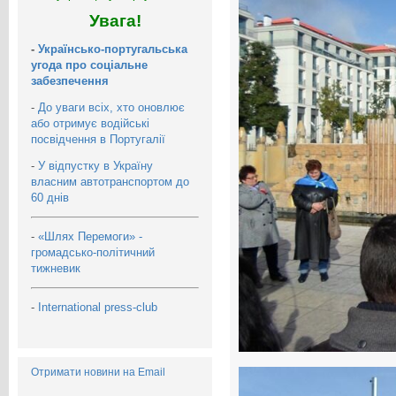
Увага!
-
Українсько-португальська
угода про соціальне
забезпечення
-
До уваги всіх, хто оновлює
або отримує водійські
посвідчення в Португалії
-
У відпустку в Україну
власним автотранспортом до
60 днів
-
«Шлях Перемоги» -
громадсько-політичний
тижневик
-
International press-club
Отримати новини на Email