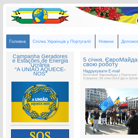
Головна
Спілка Українців у Португалії
Новини
Допомог
Campanha Geradores
5 січня, ЄвроМайда
e Estações de Energia
свою роботу
Ucrânia
“A UNIÃO AQUECE-
Надрукувати
E-mail
NOS”
Категорія: Євромайдан у Португалії
Створено: 06 січня 2014
Дата публік