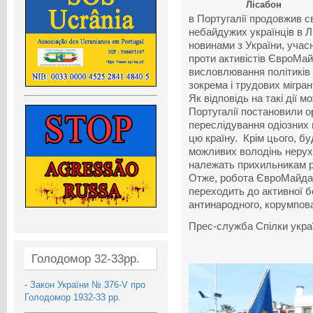
Лісабон
в Португалії продовжив с
небайдужих українців в Л
новинами з України, учас
проти активістів ЄвроМайд
висловлювання політиків 
зокрема і трудових мігран
Як відповідь на такі дії 
Португалії постановили ор
переслідування одіозних 
цю країну. Крім цього, б
можливих володінь нерухо
належать прихильникам 
Отже, робота ЄвроМайдан
переходить до активної б
антинародного, корумпов
Прес-служба Спілки украї
Голодомор 32-33рр.
-
Закон України № 376-V про
Голодомор 1932-33 рр.