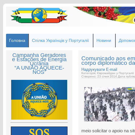
Головна
Спілка Українців у Португалії
Новини
Допомог
Campanha Geradores
Comunicado aos em
e Estações de Energia
corpo diplomático da
Ucrânia
“A UNIÃO AQUECE-
Надрукувати
E-mail
NOS”
Категорія: Євромайдан у Португалії
Створено: 23 січня 2014
Дата публік
meio solicitar o apoio na s