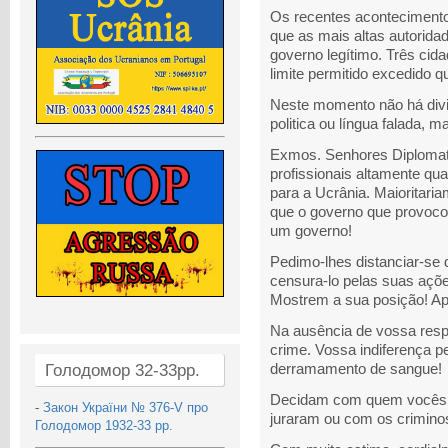
Os recentes aconteciment
que as mais altas autorid
governo legítimo. Três cid
limite permitido excedido q
Neste momento não há divi
politica ou língua falada, 
Exmos. Senhores Diplomat
profissionais altamente qua
para a Ucrânia. Maioritar
que o governo que provocou 
um governo!
Pedimo-lhes distanciar-se 
censura-lo pelas suas açõe
Mostrem a sua posição! Ap
Na ausência de vossa resp
crime. Vossa indiferença pe
Голодомор 32-33рр.
derramamento de sangue!
Decidam com quem vocês 
-
Закон України № 376-V про
juraram ou com os criminos
Голодомор 1932-33 рр.