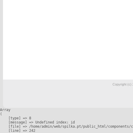
Copyright (c)
Array

(

    [type] => 8

    [message] => Undefined index: id

    [file] => /home/admin/web/spilka.pt/public_html/components/c
    [line] => 242
