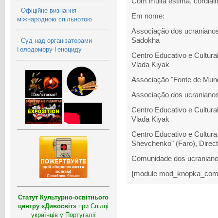
Com muita estima, cordial
-
Офіційне визнання
Em nome:
міжнародною спільнотою
Associação dos ucranianos
Sadokha
-
Суд над організаторами
Голодомору-Геноциду
Centro Educativo e Cultural
Vlada Kiyak
Associação "Fonte de Mund
Associação dos ucranianos 
Centro Educativo e Cultural
Vlada Kiyak
Centro Educativo e Cultura
Shevchenko" (Faro), Direct
Comunidade dos ucranianos
{module mod_knopka_com
Статут Культурно-освітнього
центру «Дивосвіт»
при Спілці
українців у Португалії