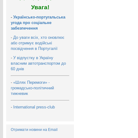
Увага!
-
Українсько-португальська
угода про соціальне
забезпечення
-
До уваги всіх, хто оновлює
або отримує водійські
посвідчення в Португалії
-
У відпустку в Україну
власним автотранспортом до
60 днів
-
«Шлях Перемоги» -
громадсько-політичний
тижневик
-
International press-club
Отримати новини на Email