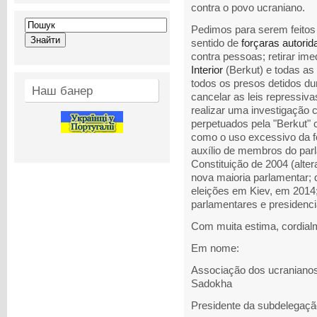
contra o povo ucraniano.
Pedimos para serem feitos 
sentido de
forçar
as autorid
contra pessoas; retirar im
Interior
(Berkut) e todas as 
todos os presos detidos d
Наш банер
cancelar as leis repressiv
realizar uma investigação 
perpetuados pela "Berkut" 
como o uso excessivo da f
auxílio de membros do parla
Constituição de 2004 (alte
nova maioria parlamentar; 
eleições em Kiev, em 2014
parlamentares e presidenci
Com muita estima, cordial
Em nome:
Associação dos ucranianos
Sadokha
Presidente da subdelegaçã