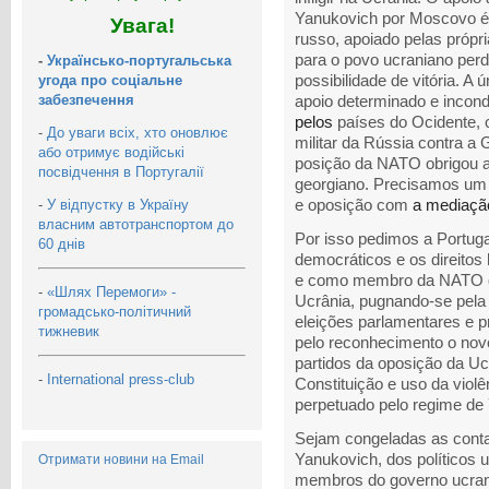
Yanukovich por Moscovo é e
Увага!
russo, apoiado pelas própri
para o povo ucraniano per
-
Українсько-португальська
угода про соціальне
possibilidade de vitória. A 
забезпечення
apoio determinado e incond
pelos
países do Ocidente, 
-
До уваги всіх, хто оновлює
militar da Rússia contra a
або отримує водійські
posição da NATO obrigou a R
посвідчення в Португалії
georgiano. Precisamos um d
-
У відпустку в Україну
e oposição com
a mediaçã
власним автотранспортом до
Por isso pedimos a Portug
60 днів
democráticos e os direit
e como membro da NATO que
-
«Шлях Перемоги» -
Ucrânia, pugnando-se pela v
громадсько-політичний
eleições parlamentares e 
тижневик
pelo reconhecimento o novo
partidos da oposição da U
-
International press-club
Constituição e uso da violê
perpetuado pelo regime de
Sejam congeladas as conta
Yanukovich, dos políticos 
Отримати новини на Email
membros do governo ucrani