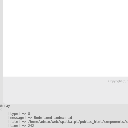
Copyright (c)
Array

(

    [type] => 8

    [message] => Undefined index: id

    [file] => /home/admin/web/spilka.pt/public_html/components/c
    [line] => 242
