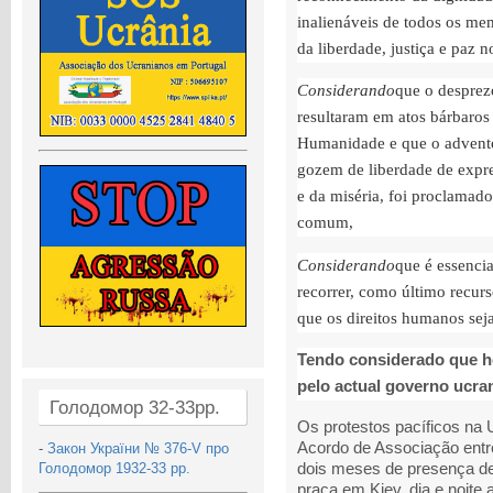
inalienáveis de todos os m
da liberdade, justiça e paz 
Considerando
que o desprez
resultaram em atos bárbaros
Humanidade e que o advent
gozem de liberdade de expre
e da miséria, foi proclamad
comum,
Considerando
que é essenci
recorrer, como último recurso
que os direitos humanos sej
Tendo considerado que h
pelo actual governo ucran
Голодомор 32-33рр.
Os protestos pacíficos na 
Acordo de Associação entr
-
Закон України № 376-V про
dois meses de presença de 
Голодомор 1932-33 рр.
praça em Kiev, dia e noite