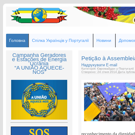
Головна
Спілка Українців у Португалії
Новини
Допомог
Campanha Geradores
Petição à Assemblei
e Estações de Energia
Ucrânia
Надрукувати
E-mail
“A UNIÃO AQUECE-
Категорія: Євромайдан у Португалії
NOS”
Створено: 24 січня 2014
Дата публік
reconhecimento da dignidade 