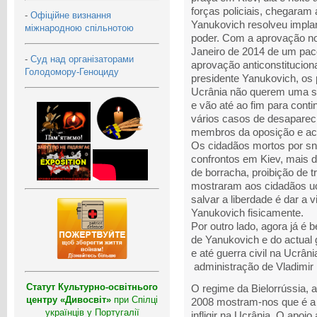
forças policiais, chegaram
-
Офіційне визнання
Yanukovich resolveu implan
міжнародною спільнотою
poder. Com a aprovação no
Janeiro de 2014 de um pac
-
Суд над організаторами
aprovação anticonstitucion
Голодомору-Геноциду
presidente Yanukovich, os 
Ucrânia não querem uma s
e vão até ao fim para cont
vários casos de desapareci
membros da oposição e acti
Os cidadãos mortos por sni
confrontos em Kiev, mais 
de borracha, proibição de 
mostraram aos cidadãos uc
salvar a liberdade é dar a v
Yanukovich fisicamente.
Por outro lado, agora já é 
de Yanukovich e do actual 
e até guerra civil na Ucrân
administração de Vladimir 
Статут Культурно-освітнього
O regime da Bielorrússia,
центру «Дивосвіт»
при Спілці
2008 mostram-nos que é a
українців у Португалії
infligir na Ucrânia. O apoio