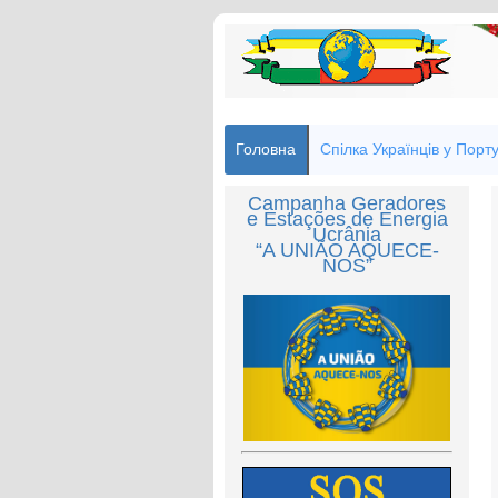
Головна
Спілка Українців у Порту
Campanha Geradores
e Estações de Energia
Ucrânia
“A UNIÃO AQUECE-
NOS”