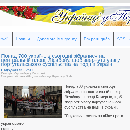
галії
Новини
Допомога іммігранту
Em português
SOS Uc
Понад 700 українців сьогодні зібралися на
центральній площі Лісабону, щоб звернути увагу
португальського суспільства на події в Україні
Надрукувати
E-mail
Категорія: Євромайдан у Португалії
Створено: 26 січня 2014
Дата публікації
Перегляди: 9849
Понад 700 українців сьогодні
зібралися на центральній площі
Лісабону – площі Комерціо, щоб
звернути увагу португальського
суспільства на події в Україні.
"Янукович - розпочав війну проти
українського
народу",