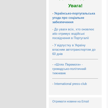
Увага!
-
Українсько-португальська
угода про соціальне
забезпечення
-
До уваги всіх, хто оновлює
або отримує водійські
посвідчення в Португалії
-
У відпустку в Україну
власним автотранспортом до
60 днів
-
«Шлях Перемоги» -
громадсько-політичний
тижневик
-
International press-club
Отримати новини на Email