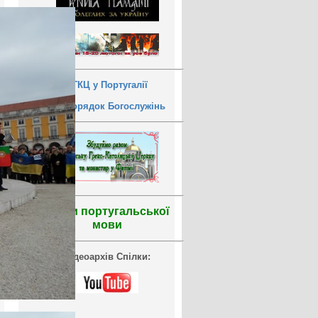
УГКЦ у Португалії
Розпорядок Богослужінь
Уроки португальської
мови
Відеоархів Спілки: