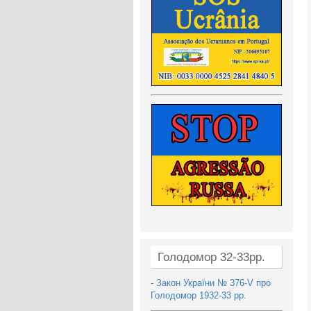
Голодомор 32-33рр.
-
Закон України № 376-V про
Голодомор 1932-33 рр.