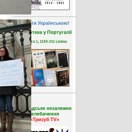
Читати Українською!
Бібліотека у Португалії
R. Saco 1, 1150-311 Lisboa
Громадське незалежне
телебачення
«Тризуб TV»