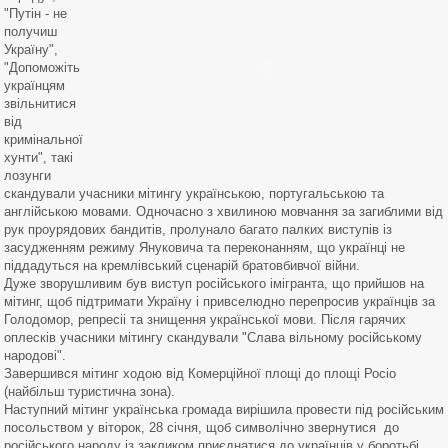
"Путін - не
получиш
Україну",
"Допоможіть
українцям
звільнитися
від
кримінальної
хунти", такі
лозунги
скандували учасники мітингу українською, португальською та
англійською мовами. Одночасно з хвилиною мовчання за загиблими від
рук проурядових бандитів, пролунало багато палких виступів із
засудженням режиму Януковича та переконанням, що українці не
піддадуться на кремлівський сценарій братовбивчої війни.
Дуже зворушливим був виступ російського імігранта, що прийшов на
мітинг, щоб підтримати Україну і привселюдно перепросив українців за
Голодомор, репресіі та знищення української мови. Після гарячих
оплесків учасники мітингу скандували "Слава вільному російському
народові".
Завершився мітинг ходою від Комерційної площі до площі Росіо
(найбільш туристична зона).
Наступний мітинг українська громада вирішила провести під російським
посольством у віторок, 28 січня, щоб символічно звернутися до
російського народу із закликом приєднатися до українців у боротьбі