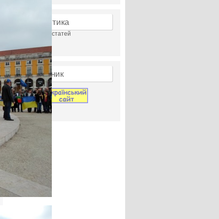
Статистика
Перегляди статей
23948281
Лічильник