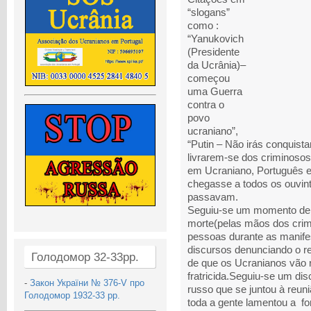
“slogans”
como :
“Yanukovich
(Presidente
da Ucrânia)–
começou
uma Guerra
contra o
povo
ucraniano”,
“Putin – Não irás conquist
livrarem-se dos criminosos
em Ucraniano, Português 
chegasse a todos os ouvinte
passavam.
Seguiu-se um momento de 
morte(pelas mãos dos cri
pessoas durante as manife
discursos denunciando o 
Голодомор 32-33рр.
de que os Ucranianos vão r
fratricida.Seguiu-se um di
-
Закон України № 376-V про
russo que se juntou à reuni
Голодомор 1932-33 рр.
toda a gente lamentou a f