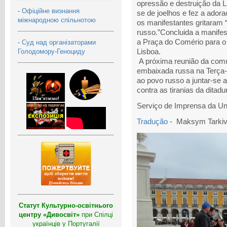
opressão e destruição da L
-
Офіційне визнання
se de joelhos e fez a ador
міжнародною спільнотою
os manifestantes gritaram “
russo.”Concluida a manifes
a Praça do Comério para o 
-
Суд над організаторами
Голодомору-Геноциду
Lisboa.
A próxima reunião da comu
embaixada russa na Terça-f
ao povo russo a juntar-se 
contra as tiranias da ditad
Serviço de Imprensa da Un
Tradução
- Maksym Tarki
Статут Культурно-освітнього
центру «Дивосвіт»
при Спілці
українців у Португалії