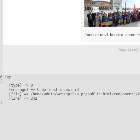
{module mod_knopka_commen
Copyright (c)
Array

(

    [type] => 8

    [message] => Undefined index: id

    [file] => /home/admin/web/spilka.pt/public_html/components/c
    [line] => 242
