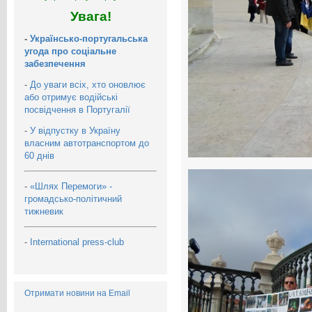
Увага!
-
Українсько-португальська
угода про соціальне
забезпечення
-
До уваги всіх, хто оновлює
або отримує водійські
посвідчення в Португалії
-
У відпустку в Україну
власним автотранспортом до
60 днів
-
«Шлях Перемоги» -
громадсько-політичний
тижневик
-
International press-club
Отримати новини на Email