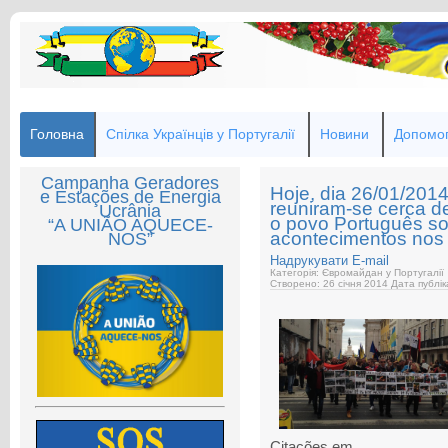
Головна
Спілка Українців у Португалії
Новини
Допомог
Campanha Geradores
Hoje, dia 26/01/201
e Estações de Energia
reuniram-se cerca d
Ucrânia
o povo Português so
“A UNIÃO AQUECE-
acontecimentos nos 
NOS”
Надрукувати
E-mail
Категорія: Євромайдан у Португалії
Створено: 26 січня 2014
Дата публік
Citações em