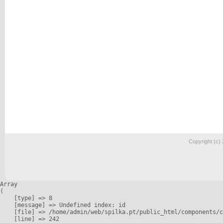
Copyright (c)
Array

(

    [type] => 8

    [message] => Undefined index: id

    [file] => /home/admin/web/spilka.pt/public_html/components/c
    [line] => 242
