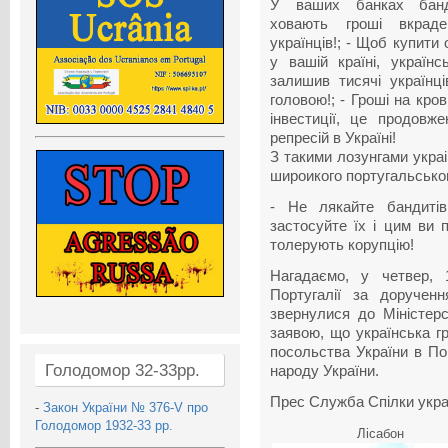
У ваших банках банд
ховають гроші вкраде
українців!; - Щоб купити
у вашій країні, українс
залишив тисячі українці
головою!; - Гроші на кров
інвестиції, це продовж
репресій в Україні!
З такими лозунгами украі
широикого португальсько
- Не лякайте бандитів
застосуйте їх і цим ви 
толерують корупцію!
Нагадаємо, у четвер, 1
Португалії за доручен
звернулися до Міністерс
заявою, що українська г
посольства України в Пор
Голодомор 32-33рр.
народу України.
Прес Служба Спілки украї
-
Закон України № 376-V про
Голодомор 1932-33 рр.
Лісабон