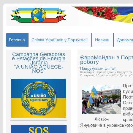
Головна
Спілка Українців у Португалії
Новини
Допомог
Campanha Geradores
ЄвроМайдан в Порт
e Estações de Energia
роботу
Ucrânia
“A UNIÃO AQUECE-
Надрукувати
E-mail
NOS”
Категорія: Євромайдан у Португалії
Створено: 16 лютого 2014
Дата публ
Прот
були
Порт
Осно
при
виб
Лісабон
кра
Януковича в українського