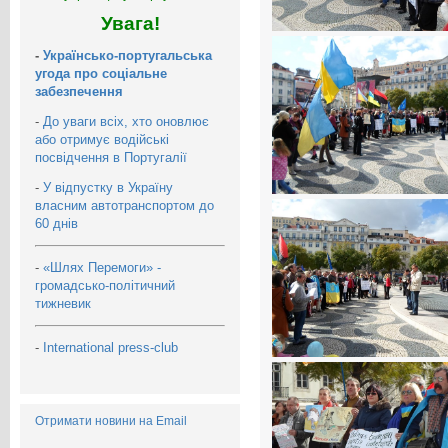
Увага!
-
Українсько-португальська
угода про соціальне
забезпечення
-
До уваги всіх, хто оновлює
або отримує водійські
посвідчення в Португалії
-
У відпустку в Україну
власним автотранспортом до
60 днів
-
«Шлях Перемоги» -
громадсько-політичний
тижневик
-
International press-club
Отримати новини на Email