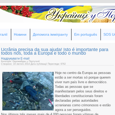
галії
Новини
Допомога іммігранту
Em português
SOS Uc
Ucrânia precisa da sua ajuda! Isto é importante para
todos nós, toda a Europa e todo o mundo
Надрукувати
E-mail
Категорія: Євромайдан у Португалії
Створено: 19 лютого 2014
Дата публікації
Перегляди: 9762
Hoje no centro da Europa as pessoas
estão a ser mortas só porque querem
viver num país livre e democrático.
Todas as pessoas que se
manifestaram pelos seus direitos e
liberdades constitucionais foram
declaradas pelas autoridades
ucranianas como crimonosos e estão
agora a ser perseguidos.
Nos últimos três meses mais de 4.000 pessoas foram vítimas de