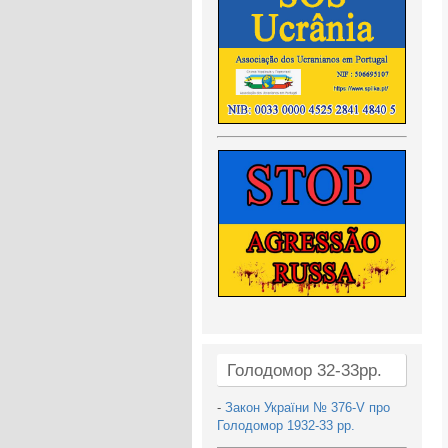
Голодомор 32-33рр.
-
Закон України № 376-V про
Голодомор 1932-33 рр.