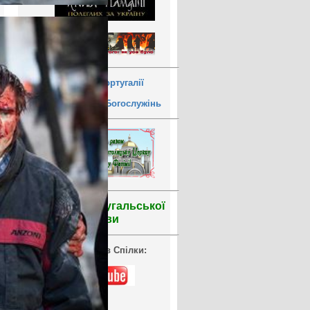
УГКЦ у Португалії
Розпорядок Богослужінь
Уроки португальської
мови
Відеоархів Спілки: