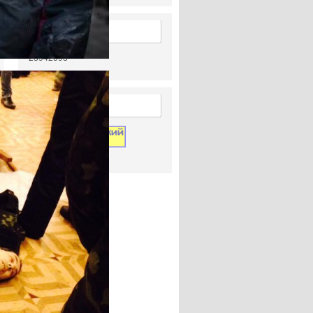
Статистика
Перегляди статей
23942093
Лічильник