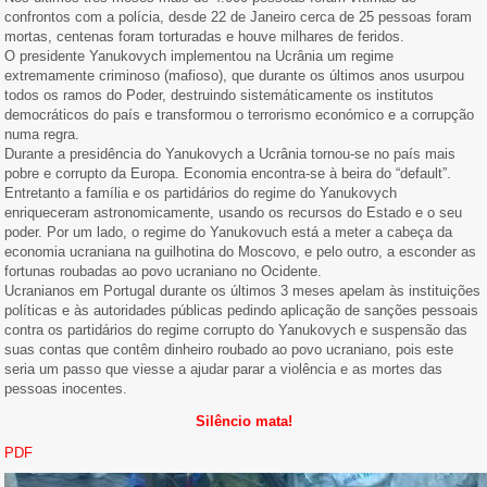
confrontos com a polícia, desde 22 de Janeiro cerca de 25 pessoas foram
mortas, centenas foram torturadas e houve milhares de feridos.
O presidente Yanukovych implementou na Ucrânia um regime
extremamente criminoso (mafioso), que durante os últimos anos usurpou
todos os ramos do Poder, destruindo sistemáticamente os institutos
democráticos do país e transformou o terrorismo económico e a corrupção
numa regra.
Durante a presidência do Yanukovych a Ucrânia tornou-se no país mais
pobre e corrupto da Europa. Economia encontra-se à beira do “default”.
Entretanto a família e os partidários do regime do Yanukovych
enriqueceram astronomicamente, usando os recursos do Estado e o seu
poder. Por um lado, o regime do Yanukovuch está a meter a cabeça da
economia ucraniana na guilhotina do Moscovo, e pelo outro, a esconder as
fortunas roubadas ao povo ucraniano no Ocidente.
Ucranianos em Portugal durante os últimos 3 meses apelam às instituições
políticas e às autoridades públicas pedindo aplicação de sanções pessoais
contra os partidários do regime corrupto do Yanukovych e suspensão das
suas contas que contêm dinheiro roubado ao povo ucraniano, pois este
seria um passo que viesse a ajudar parar a violência e as mortes das
pessoas inocentes.
Silêncio mata!
PDF