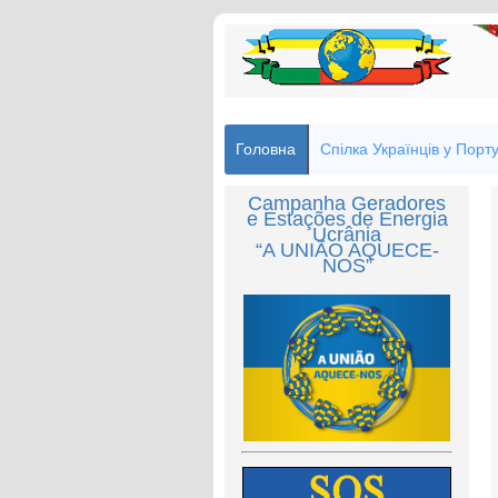
Головна
Спілка Українців у Порту
Campanha Geradores
e Estações de Energia
Ucrânia
“A UNIÃO AQUECE-
NOS”