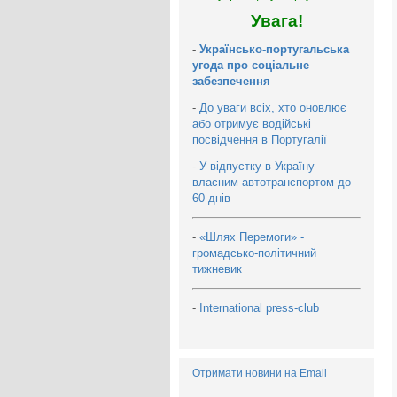
Увага!
-
Українсько-португальська
угода про соціальне
забезпечення
-
До уваги всіх, хто оновлює
або отримує водійські
посвідчення в Португалії
-
У відпустку в Україну
власним автотранспортом до
60 днів
-
«Шлях Перемоги» -
громадсько-політичний
тижневик
-
International press-club
Отримати новини на Email