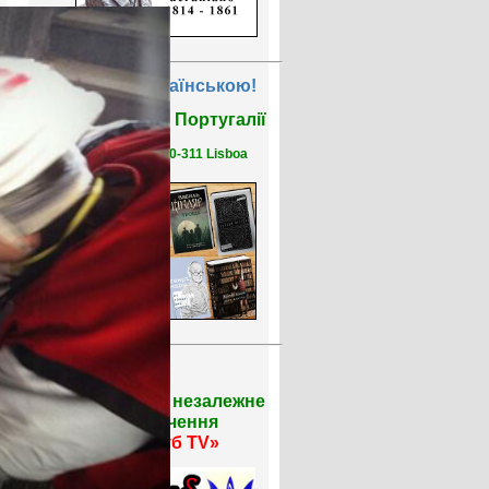
Читати Українською!
Бібліотека у Португалії
R. Saco 1, 1150-311 Lisboa
Громадське незалежне
телебачення
«Тризуб TV»