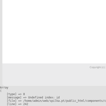
Copyright (c)
Array

(

    [type] => 8

    [message] => Undefined index: id

    [file] => /home/admin/web/spilka.pt/public_html/components/c
    [line] => 242
