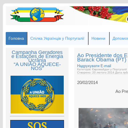
Головна
Спілка Українців у Португалії
Новини
Допомог
Campanha Geradores
Ao Presidente dos E
e Estações de Energia
Barack Obama (PT)
Ucrânia
“A UNIÃO AQUECE-
Надрукувати
E-mail
NOS”
Категорія: Євромайдан у Португалії
Створено: 20 лютого 2014
Дата публ
20/02/2014
Ao Pre