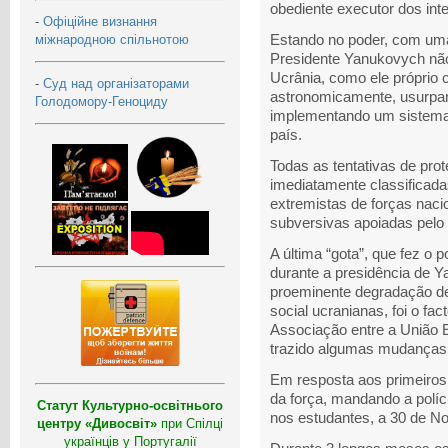
obediente executor dos int
-
Офіційне визнання
міжнародною спільнотою
Estando no poder, com uma
Presidente Yanukovych não 
Ucrânia, como ele próprio
-
Суд над організаторами
astronomicamente, usurpa
Голодомору-Геноциду
implementando um sistema 
país.
Todas as tentativas de pro
imediatamente classificada
extremistas de forças naci
subversivas apoiadas pelo
A última “gota”, que fez o 
durante a presidência de 
proeminente degradação de
social ucranianas, foi o fa
Associação entre a União E
trazido algumas mudanças 
Em resposta aos primeiros
da força, mandando a políc
Статут Культурно-освітнього
nos estudantes, a 30 de N
центру «Дивосвіт»
при Спілці
українців у Португалії