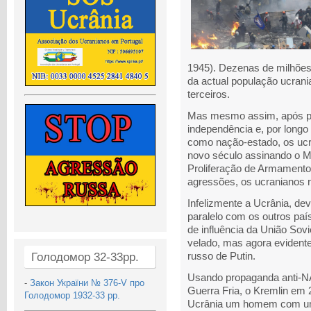
1945). Dezenas de milhõe
da actual população ucrani
terceiros.
Mas mesmo assim, após pag
independência e, por long
como nação-estado, os ucr
novo século assinando o 
Proliferação de Armamento
agressões, os ucranianos 
Infelizmente a Ucrânia, dev
paralelo com os outros pa
de influência da União Sovi
velado, mas agora evidente
Голодомор 32-33рр.
russo de Putin.
Usando propaganda anti-NA
-
Закон України № 376-V про
Guerra Fria, o Kremlin em 
Голодомор 1932-33 рр.
Ucrânia um homem com um