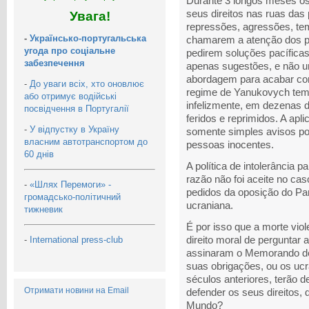
Durante 3 longos meses os
seus direitos nas ruas das
Увага!
repressões, agressões, tem
-
Українсько-португальська
chamarem a atenção dos po
угода про соціальне
pedirem soluções pacíficas
забезпечення
apenas sugestões, e não 
abordagem para acabar co
-
До уваги всіх, хто оновлює
regime de Yanukovych tem f
або отримує водійські
infelizmente, em dezenas 
посвідчення в Португалії
feridos e reprimidos. A apl
-
У відпустку в Україну
somente simples avisos po
власним автотранспортом до
pessoas inocentes.
60 днів
A política de intolerância p
razão não foi aceite no ca
-
«Шлях Перемоги» -
pedidos da oposição do Pa
громадсько-політичний
ucraniana.
тижневик
É por isso que a morte vio
-
International press-club
direito moral de perguntar 
assinaram o Memorando de
suas obrigações, ou os uc
séculos anteriores, terão d
Отримати новини на Email
defender os seus direitos, d
Mundo?